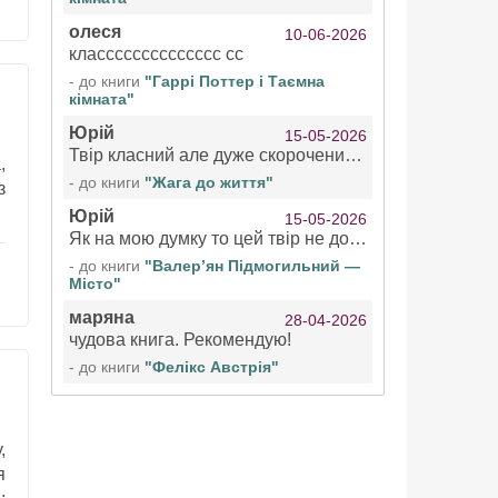
олеся
10-06-2026
класссссссссссссс сс
- до книги
"Гаррі Поттер і Таємна
кімната"
Юрій
15-05-2026
Твір класний але дуже скорочений якщо вже озвучуєте то бажано цілі твори
,
- до книги
"Жага до життя"
з
Юрій
15-05-2026
Як на мою думку то цей твір не дотягує бути у топ 100 аудіокниг
- до книги
"Валер’ян Підмогильний —
Місто"
маряна
28-04-2026
чудова книга. Рекомендую!
- до книги
"Фелікс Австрія"
,
я