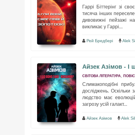
Гаррі Біттерінг зі св
тисяча інших переселе
дивовижні пейзажі на
викликає у Гаррі...
Рей Бредбері
Alek Si
Айзек Азімов - І 
,
СВІТОВА ЛІТЕРАТУРА
ПОВІС
Слимакоподібні прибу
досліджень. Оскільки 
людство має еволюцій
загрозу усій галакт...
Айзек Азімов
Alek Sil