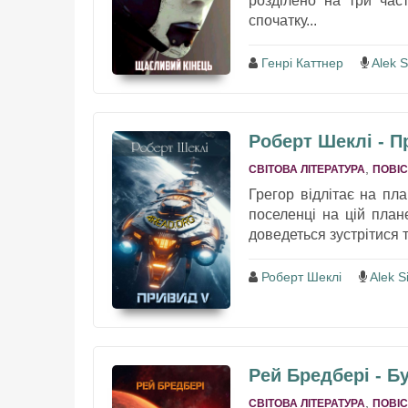
розділено на три час
спочатку...
Генрі Каттнер
Alek S
Роберт Шеклі - П
,
СВІТОВА ЛІТЕРАТУРА
ПОВІС
Грегор відлітає на пл
поселенці на цій план
доведеться зустрітися 
Роберт Шеклі
Alek Si
Рей Бредбері - Б
,
СВІТОВА ЛІТЕРАТУРА
ПОВІС