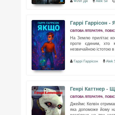
Філіп Дік
Alek Sil
Гаррі Гаррісон -
,
СВІТОВА ЛІТЕРАТУРА
ПОВІС
На Землю прилітає ко
проте єдиним, хто 
незвичайною істотою в к
Гаррі Гаррісон
Alek S
Генрі Каттнер - 
,
СВІТОВА ЛІТЕРАТУРА
ПОВІС
Джеймс Келвін отримав
яка допоможе йому на