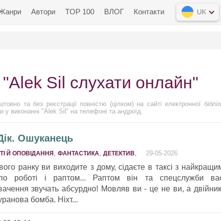
Жанри
Автори
TOP 100
ВЛОГ
Контакти
UK
"Alek Sil слухати онлайн"
товно та без реєстрації повністю (цілком) на сайті електронної бібліо
и у виконанні "Alek Sil" на телефоні та андроїд.
 Дік. Ошуканець
,
,
,
29-05-2026
ТІ Й ОПОВІДАННЯ
ФАНТАСТИКА
ДЕТЕКТИВ
вого ранку ви виходите з дому, сідаєте в таксі з найкращи
по роботі і раптом... Раптом він та спецслужби ва
ачення звучать абсурдно! Мовляв ви - це не ви, а двійник
ранова бомба. Ніхт...