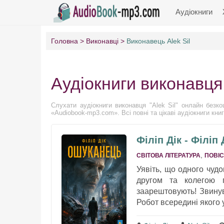
Аудіокниги
Головна
Виконавці
Виконавець Alek Sil
Аудіокниги виконавця 
Слухати аудіокниги виконавця "Alek Sil" онлайн безкош
«Audiobook-mp3.com». Всі повні та цікаві аудіокниги книг
Філіп Дік - Філіп
,
СВІТОВА ЛІТЕРАТУРА
ПОВІС
Уявіть, що одного чудо
другом та колегою 
заарештовують! Звинув
Робот всередині якого у