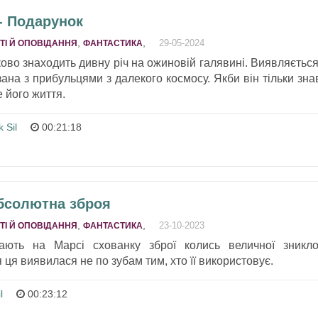
- Подарунок
,
,
29-05-2024
ТІ Й ОПОВІДАННЯ
ФАНТАСТИКА
во знаходить дивну річ на ожиновій галявині. Виявляється
зана з прибульцями з далекого космосу. Якби він тільки зна
 його життя.
k Sil
00:21:18
Абсолютна зброя
,
,
23-10-2023
ТІ Й ОПОВІДАННЯ
ФАНТАСТИКА
ають на Марсі схованку зброї колись величної зникло
я ця виявилася не по зубам тим, хто її використовує.
l
00:23:12