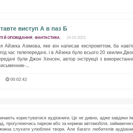
тавте виступ А в паз Б
,
,
24-10-2023
ТІ Й ОПОВІДАННЯ
ФАНТАСТИКА
 Айзека Азімова, яке він написав експромптом, ба навіт
 під час телепередачі, і в Айзека було всього 20 хвилин.Дво
ередачі були Джон Хенсен, автор інструкції з використанн
исьменник-...
00:02:42
нають користуватися аудіокниги. Це не дивно, адже завдяки їм
ад, прогулюючись парком або за кермом автомобіля, займаючис
ожна слухати улюблені твори. Але багато любителів аудіокни