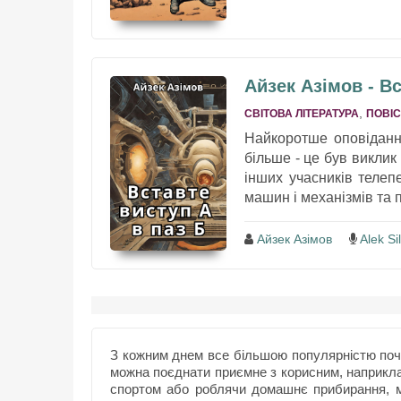
Айзек Азімов - Вс
,
СВІТОВА ЛІТЕРАТУРА
ПОВІС
Найкоротше оповідання
більше - це був виклик
інших учасників телеп
машин і механізмів та п
Айзек Азімов
Alek Sil
З кожним днем все більшою популярністю почи
можна поєднати приємне з корисним, наприкл
спортом або роблячи домашнє прибирання, м