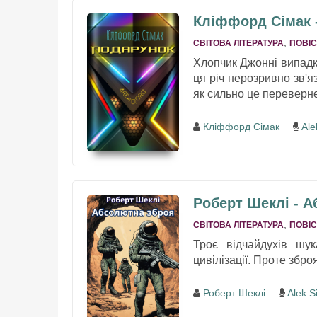
Кліффорд Сімак 
,
СВІТОВА ЛІТЕРАТУРА
ПОВІС
Хлопчик Джонні випадко
ця річ нерозривно зв'я
як сильно це переверне
Кліффорд Сімак
Ale
Роберт Шеклі - 
,
СВІТОВА ЛІТЕРАТУРА
ПОВІС
Троє відчайдухів шук
цивілізації. Проте збро
Роберт Шеклі
Alek Si