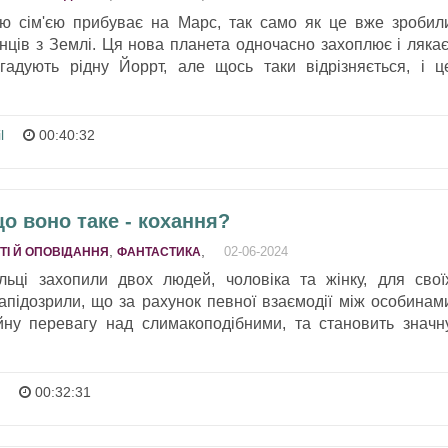
оєю сім'єю прибуває на Марс, так само як це вже зробил
нців з Землі. Ця нова планета одночасно захоплює і лякає
гадують рідну Йоррт, але щось таки відрізняється, і ц
l
00:40:32
що воно таке - кохання?
,
,
02-06-2024
ТІ Й ОПОВІДАННЯ
ФАНТАСТИКА
льці захопили двох людей, чоловіка та жінку, для свої
запідозрили, що за рахунок певної взаємодії між особинам
ну перевагу над слимакоподібними, та становить значн
00:32:31