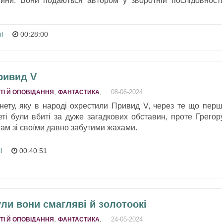
тини. Вони подаються автором у зворотній послідовності
il
00:28:00
ривид V
,
,
08-06-2024
ТІ Й ОПОВІДАННЯ
ФАНТАСТИКА
анету, яку в народі охрестили Привид V, через те що перш
еті були вбиті за дуже загадкових обставин, проте Грегор
там зі своїми давно забутими жахами.
l
00:40:51
ули вони смагляві й золотоокі
,
,
24-05-2024
ТІ Й ОПОВІДАННЯ
ФАНТАСТИКА