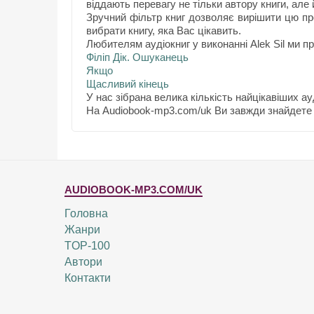
віддають перевагу не тільки автору книги, але 
Зручний фільтр книг дозволяє вирішити цю пр
вибрати книгу, яка Вас цікавить.
Любителям аудіокниг у виконанні Alek Sil ми п
Філіп Дік. Ошуканець
Якщо
Щасливий кінець
У нас зібрана велика кількість найцікавіших ауд
На Audiobook-mp3.com/uk Ви завжди знайдете 
AUDIOBOOK-MP3.COM/UK
Головна
Жанри
TOP-100
Автори
Контакти