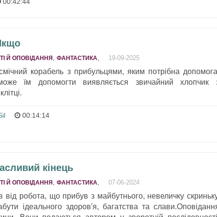
00:42:44
 Якщо
,
,
19-09-2025
ТІ Й ОПОВІДАННЯ
ФАНТАСТИКА
смічний корабель з прибульцями, яким потрібна допомога
може їм допомогти виявляється звичайний хлопчик 
літці.
il
00:14:14
Щасливий кінець
,
,
07-06-2024
ТІ Й ОПОВІДАННЯ
ФАНТАСТИКА
 від робота, що прибув з майбутнього, невеличку скриньку
бути ідеального здоров'я, багатства та слави.Оповіданн