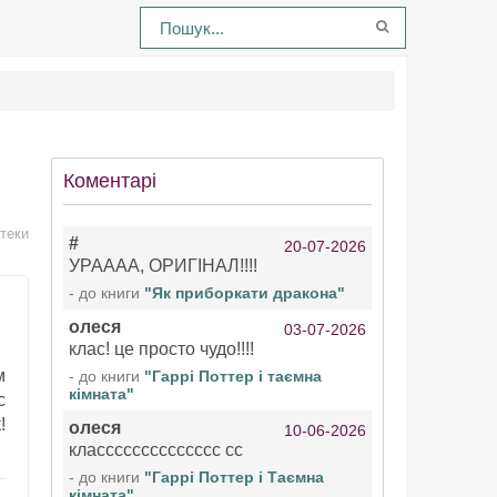
Коментарі
теки
#
20-07-2026
УРАААА, ОРИГІНАЛ!!!!
- до книги
"Як приборкати дракона"
олеся
03-07-2026
клас! це просто чудо!!!!
м
- до книги
"Гаррі Поттер і таємна
кімната"
с
!
олеся
10-06-2026
класссссссссссссс сс
- до книги
"Гаррі Поттер і Таємна
кімната"