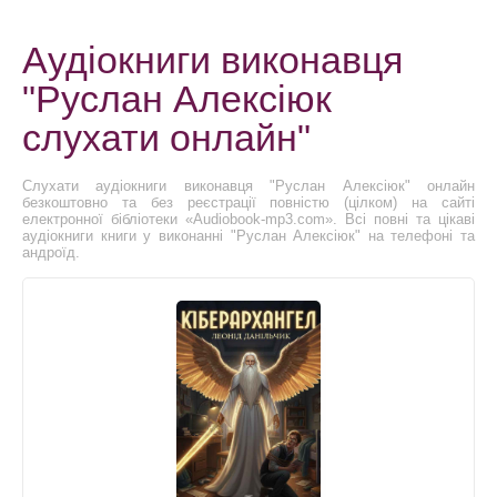
Аудіокниги виконавця
"Руслан Алексіюк
слухати онлайн"
Слухати аудіокниги виконавця "Руслан Алексіюк" онлайн
безкоштовно та без реєстрації повністю (цілком) на сайті
електронної бібліотеки «Audiobook-mp3.com». Всі повні та цікаві
аудіокниги книги у виконанні "Руслан Алексіюк" на телефоні та
андроїд.