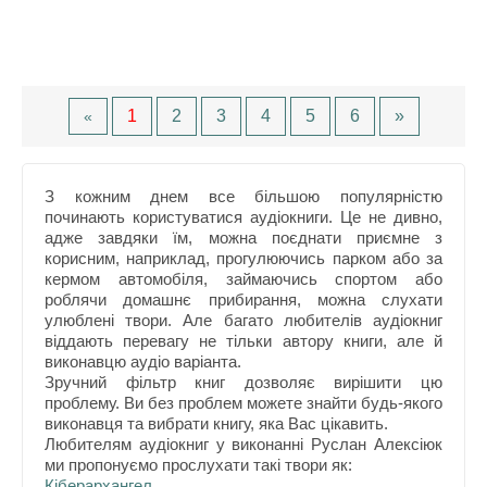
1
2
3
4
5
6
»
«
З кожним днем все більшою популярністю
починають користуватися аудіокниги. Це не дивно,
адже завдяки їм, можна поєднати приємне з
корисним, наприклад, прогулюючись парком або за
кермом автомобіля, займаючись спортом або
роблячи домашнє прибирання, можна слухати
улюблені твори. Але багато любителів аудіокниг
віддають перевагу не тільки автору книги, але й
виконавцю аудіо варіанта.
Зручний фільтр книг дозволяє вирішити цю
проблему. Ви без проблем можете знайти будь-якого
виконавця та вибрати книгу, яка Вас цікавить.
Любителям аудіокниг у виконанні Руслан Алексіюк
ми пропонуємо прослухати такі твори як:
Кіберархангел