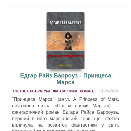
Едгар Райз Барроуз - Принцеса
Марса
,
,
,
11-09-2024
СВІТОВА ЛІТЕРАТУРА
ФАНТАСТИКА
РОМАН
"Принцеса Марса" (англ. A Princess of Mars,
початкова назва «Під місяцями Марса») —
фантастичний роман Едгара Райса Барроуза,
перший в його марсіанській серії, що істотно
вплинула на розвиток фантастики у світі.