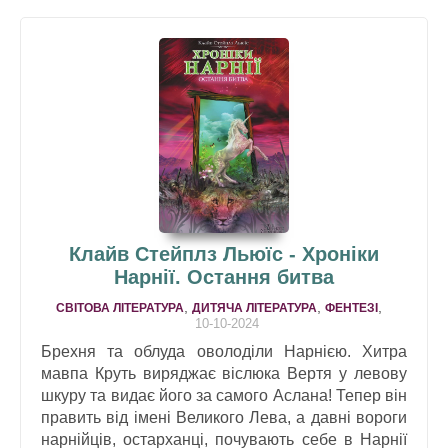
Клайв Стейплз Льюїс - Хроніки
Нарнії. Остання битва
,
,
,
СВІТОВА ЛІТЕРАТУРА
ДИТЯЧА ЛІТЕРАТУРА
ФЕНТЕЗІ
10-10-2024
Брехня та облуда оволоділи Нарнією. Хитра
мавпа Круть виряджає віслюка Вертя у левову
шкуру та видає його за самого Аслана! Тепер він
править від імені Великого Лева, а давні вороги
нарнійців, остарханці, почувають себе в Нарнії