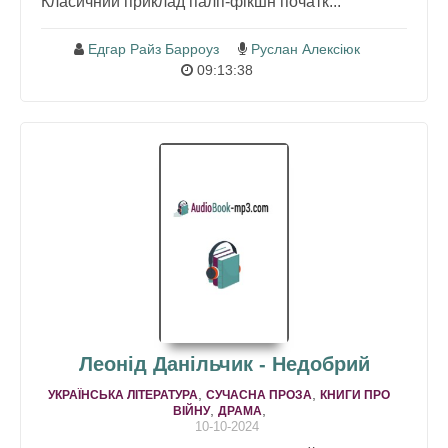
Класичний приклад палп-фікшн початк...
Едгар Райз Барроуз
Руслан Алексіюк
09:13:38
Леонід Данільчик - Недобрий
,
,
УКРАЇНСЬКА ЛІТЕРАТУРА
СУЧАСНА ПРОЗА
КНИГИ ПРО
,
,
ВІЙНУ
ДРАМA
10-10-2024