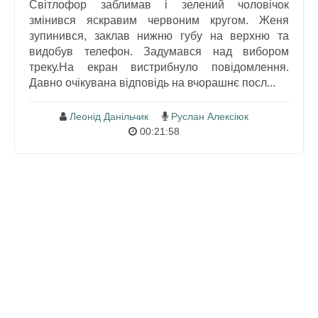
Світлофор заблимав і зелений чоловічок
змінився яскравим червоним кругом. Женя
зупинився, заклав нижню губу на верхню та
видобув телефон. Задумався над вибором
треку.На екран вистрибнуло повідомлення.
Давно очікувана відповідь на вчорашнє посл...
Леонід Данільчик
Руслан Алексіюк
00:21:58