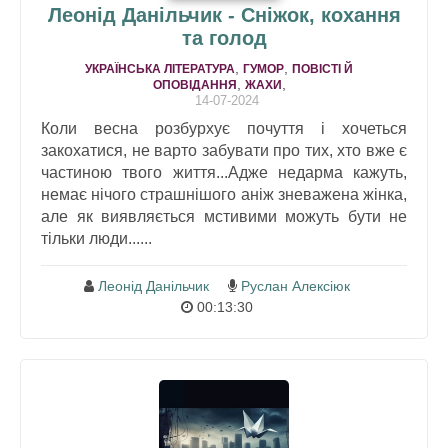
Леонід Данільчик - Сніжок, кохання
та голод
,
,
УКРАЇНСЬКА ЛІТЕРАТУРА
ГУМОР
ПОВІСТІ Й
,
,
ОПОВІДАННЯ
ЖАХИ
14-07-2024
Коли весна розбурхує почуття і хочеться
закохатися, не варто забувати про тих, хто вже є
частиною твого життя...Адже недарма кажуть,
немає нічого страшнішого аніж зневажена жінка,
але як виявляється мстивими можуть бути не
тільки люди......
Леонід Данільчик
Руслан Алексіюк
00:13:30