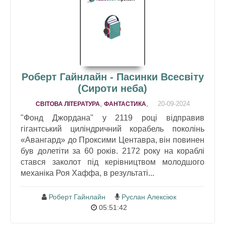
Роберт Гайнлайн - Пасинки Всесвіту
(Сироти неба)
,
,
20-09-2024
СВІТОВА ЛІТЕРАТУРА
ФАНТАСТИКА
"Фонд Джордана" у 2119 році відправив
гігантський циліндричний корабель поколінь
«Авангард» до Проксими Центавра, він повинен
був долетіти за 60 років. 2172 року на кораблі
стався заколот під керівництвом молодшого
механіка Роя Хаффа, в результаті...
Роберт Гайнлайн
Руслан Алексіюк
05:51:42