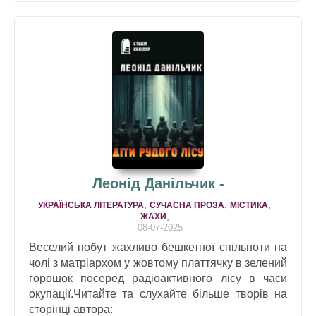
Леонід Данільчик -
,
,
,
УКРАЇНСЬКА ЛІТЕРАТУРА
СУЧАСНА ПРОЗА
МІСТИКА
,
ЖАХИ
08-07-2025
Веселий побут жахливо бешкетної спільноти на
чолі з матріархом у жовтому платтячку в зелений
горошок посеред радіоактивного лісу в часи
окупації.Читайте та слухайте більше творів на
сторінці автора: