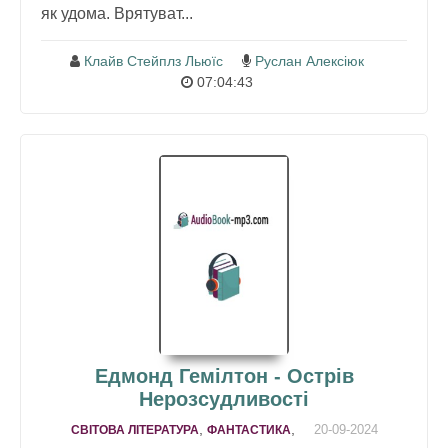
як удома. Врятуват...
Клайв Стейплз Льюїс
Руслан Алексіюк
07:04:43
Едмонд Гемілтон - Острів
Нерозсудливості
,
,
20-09-2024
СВІТОВА ЛІТЕРАТУРА
ФАНТАСТИКА