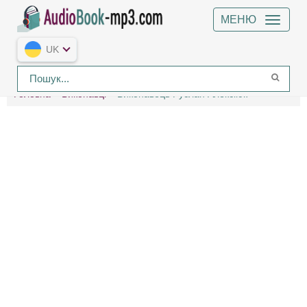
МЕНЮ
UK
Головна
Виконавці
Виконавець Руслан Алексіюк