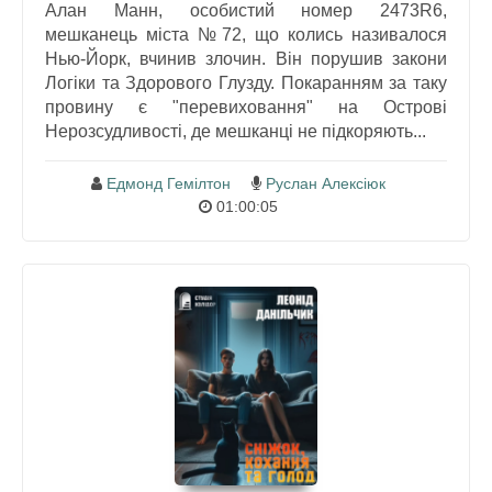
Алан Манн, особистий номер 2473R6,
мешканець міста №72, що колись називалося
Нью-Йорк, вчинив злочин. Він порушив закони
Логіки та Здорового Глузду. Покаранням за таку
провину є "перевиховання" на Острові
Нерозсудливості, де мешканці не підкоряють...
Едмонд Гемілтон
Руслан Алексіюк
01:00:05