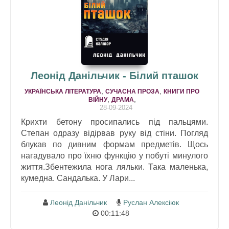
Леонід Данільчик - Білий пташок
,
,
УКРАЇНСЬКА ЛІТЕРАТУРА
СУЧАСНА ПРОЗА
КНИГИ ПРО
,
,
ВІЙНУ
ДРАМA
28-09-2024
Крихти бетону просипались під пальцями.
Степан одразу відірвав руку від стіни. Погляд
блукав по дивним формам предметів. Щось
нагадувало про їхню функцію у побуті минулого
життя.Збентежила нога ляльки. Така маленька,
кумедна. Сандалька. У Лари...
Леонід Данільчик
Руслан Алексіюк
00:11:48