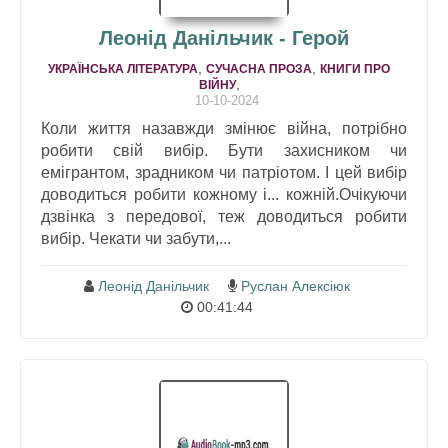
Леонід Данільчик - Герой
,
,
УКРАЇНСЬКА ЛІТЕРАТУРА
СУЧАСНА ПРОЗА
КНИГИ ПРО
,
ВІЙНУ
10-10-2024
Коли життя назавжди змінює війна, потрібно
робити свій вибір. Бути захисником чи
емігрантом, зрадником чи патріотом. І цей вибір
доводиться робити кожному і... кожній.Очікуючи
дзвінка з передової, теж доводиться робити
вибір. Чекати чи забути,...
Леонід Данільчик
Руслан Алексіюк
00:41:44