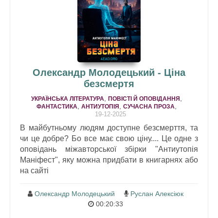
Олександр Молодецький - Ціна
безсмертя
,
,
УКРАЇНСЬКА ЛІТЕРАТУРА
ПОВІСТІ Й ОПОВІДАННЯ
,
,
,
ФАНТАСТИКА
АНТИУТОПІЯ
СУЧАСНА ПРОЗА
19-12-2025
В майбутньому людям доступне безсмерття, та
чи це добре? Бо все має свою ціну.... Це одне з
оповідань міжавторської збірки "Антиутопія
Маніфест", яку можна придбати в книгарнях або
на сайті
Олександр Молодецький
Руслан Алексіюк
00:20:33