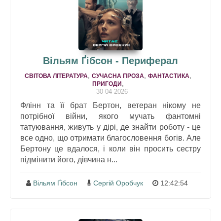
Вільям Ґібсон - Периферал
,
,
,
СВІТОВА ЛІТЕРАТУРА
СУЧАСНА ПРОЗА
ФАНТАСТИКА
,
ПРИГОДИ
30-04-2026
Флінн та її брат Бертон, ветеран нікому не
потрібної війни, якого мучать фантомні
татуювання, живуть у дірі, де знайти роботу - це
все одно, що отримати благословення богів. Але
Бертону це вдалося, і коли він просить сестру
підмінити його, дівчина н...
Вільям Ґібсон
Сергій Оробчук
12:42:54