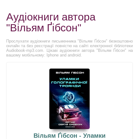
Аудіокниги автора
"Вільям Ґібсон"
Прослухати аудіокниги письменника "Вільям Ґібсон" безкоштовно
онлайн та без реєстрації повністю на сайті електронної бібліотеки
Audiobook-mp3.com. Цікаві аудіокниги автора "Вільям Ґібсон" на
вашому мобільному: Iphone and android.
Вільям Ґібсон - Уламки