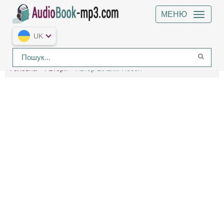
МЕНЮ
UK
Головна
Автори
Автор Вільям Ґібсон