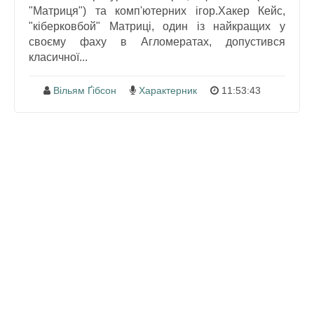
"Матриця") та комп'ютерних ігор.Хакер Кейс,
"кіберковбой" Матриці, один із найкращих у
своєму фаху в Агломератах, допустився
класичної...
Вільям Ґібсон
Характерник
11:53:43