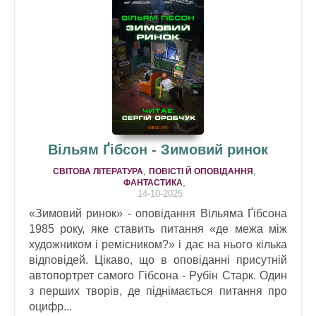
Вільям Ґібсон - Зимовий ринок
,
,
СВІТОВА ЛІТЕРАТУРА
ПОВІСТІ Й ОПОВІДАННЯ
,
ФАНТАСТИКА
14-10-2025
«Зимовий ринок» - оповідання Вільяма Ґібсона
1985 року, яке ставить питання «де межа між
художником і ремісником?» і дає на нього кілька
відповідей. Цікаво, що в оповіданні присутній
автопортрет самого Гібсона - Рубін Старк. Один
з перших творів, де піднімається питання про
оцифр...