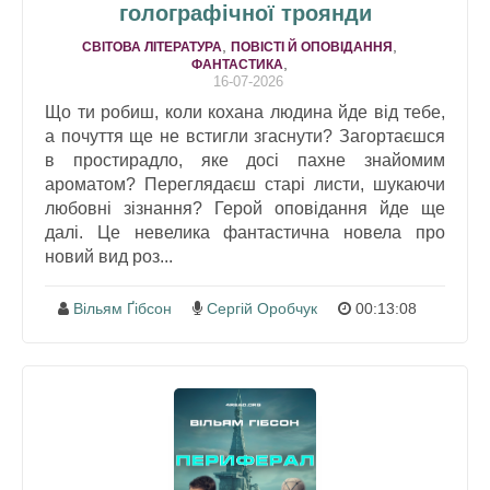
голографічної троянди
,
,
СВІТОВА ЛІТЕРАТУРА
ПОВІСТІ Й ОПОВІДАННЯ
,
ФАНТАСТИКА
16-07-2026
Що ти робиш, коли кохана людина йде від тебе,
а почуття ще не встигли згаснути? Загортаєшся
в простирадло, яке досі пахне знайомим
ароматом? Переглядаєш старі листи, шукаючи
любовні зізнання? Герой оповідання йде ще
далі. Це невелика фантастична новела про
новий вид роз...
Вільям Ґібсон
Сергій Оробчук
00:13:08