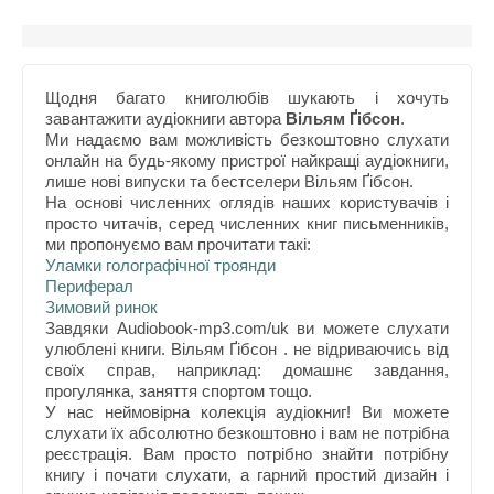
Щодня багато книголюбів шукають і хочуть
завантажити аудіокниги автора
Вільям Ґібсон
.
Ми надаємо вам можливість безкоштовно слухати
онлайн на будь-якому пристрої найкращі аудіокниги,
лише нові випуски та бестселери Вільям Ґібсон.
На основі численних оглядів наших користувачів і
просто читачів, серед численних книг письменників,
ми пропонуємо вам прочитати такі:
Уламки голографічної троянди
Периферал
Зимовий ринок
Завдяки Audiobook-mp3.com/uk ви можете слухати
улюблені книги. Вільям Ґібсон . не відриваючись від
своїх справ, наприклад: домашнє завдання,
прогулянка, заняття спортом тощо.
У нас неймовірна колекція аудіокниг! Ви можете
слухати їх абсолютно безкоштовно і вам не потрібна
реєстрація. Вам просто потрібно знайти потрібну
книгу і почати слухати, а гарний простий дизайн і