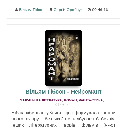
Вільям Ґібсон
Сергій Оробчук
00:46:16
Вільям Ґібсон - Нейромант
,
,
,
ЗАРУБІЖНА ЛІТЕРАТУРА
РОМАН
ФАНТАСТИКА
01-06-2022
Біблія кіберпанку.Книга, що сформувала канони
цього жанру і без якої не відбулося б безлічі
інших літературних творів, фільмів (як-от