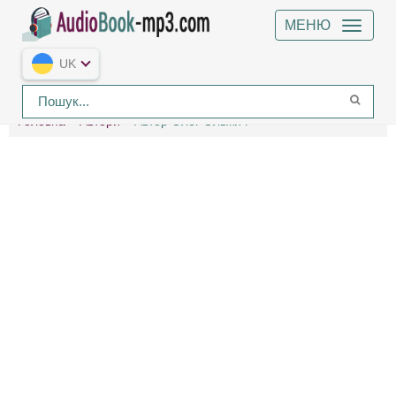
МЕНЮ
UK
Головна
Автори
Автор Олег Ольжич