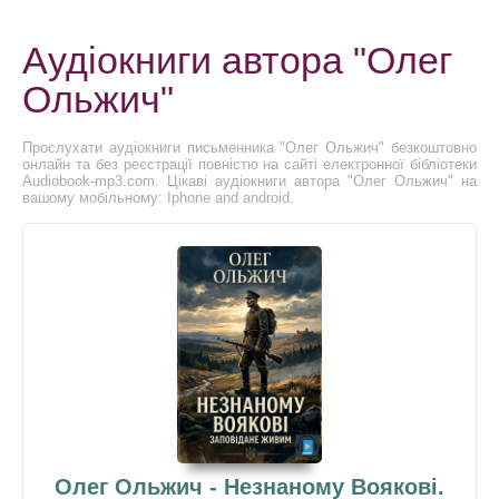
Аудіокниги автора "Олег
Ольжич"
Прослухати аудіокниги письменника "Олег Ольжич" безкоштовно
онлайн та без реєстрації повністю на сайті електронної бібліотеки
Audiobook-mp3.com. Цікаві аудіокниги автора "Олег Ольжич" на
вашому мобільному: Iphone and android.
Олег Ольжич - Незнаному Вояковi.