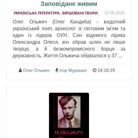
Заповiдане живим
,
,
07-05-2026
УКРАЇНСЬКА ЛІТЕРАТУРА
ВІРШОВАНІ ТВОРИ
Олег Ольжич (Олег Кандиба) - видатний
український поет, археолог зі світовим ім'ям та
один із лідерів ОУН. Син відомого лірика
Олександра Олеся, він обрав шлях не лише
творця, а й безкомпромісного борця за
державність. Життя Ольжича обірвалося у 37 ...
Олег Ольжич
Ігор Мурашко
18:18:29