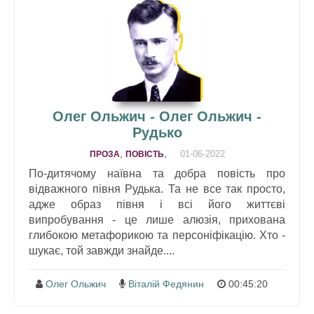
Олег Ольжич - Олег Ольжич -
Рудько
,
,
01-06-2022
ПРОЗА
ПОВІСТЬ
По-дитячому наївна та добра повість про
відважного півня Рудька. Та не все так просто,
адже образ півня і всі його життєві
випробування - це лише алюзія, прихована
глибокою метафорикою та персоніфікацію. Хто -
шукає, той завжди знайде....
Олег Ольжич
Віталій Федянин
00:45:20