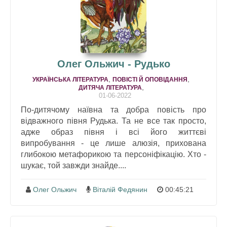
Олег Ольжич - Рудько
,
,
УКРАЇНСЬКА ЛІТЕРАТУРА
ПОВІСТІ Й ОПОВІДАННЯ
,
ДИТЯЧА ЛІТЕРАТУРА
01-06-2022
По-дитячому наївна та добра повість про
відважного півня Рудька. Та не все так просто,
адже образ півня і всі його життєві
випробування - це лише алюзія, прихована
глибокою метафорикою та персоніфікацію. Хто -
шукає, той завжди знайде....
Олег Ольжич
Віталій Федянин
00:45:21