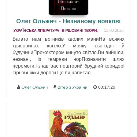
Олег Ольжич - Незнаному воякові
,
,
13-03-2025
УКРАЇНСЬКА ЛІТЕРАТУРА
ВІРШОВАНІ ТВОРИ
Багато нам вогників кволих маниНа всяких
трясовинах квітло.У мряку сьогодні й
будучиниПрожектором кинуто світло.Ви вийшли,
незнані, із темряви норПозначити шлях
перемоги.І знав вас поштовий брудний коридорІ
сірі обніжки дороги.Це ви написал...
Олег Ольжич
Вітер з України
00:17:29