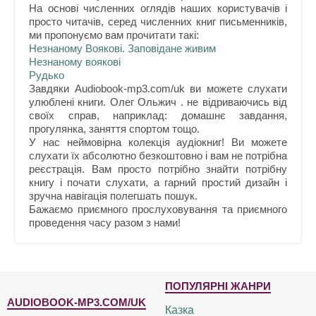
На основі численних оглядів наших користувачів і
просто читачів, серед численних книг письменників,
ми пропонуємо вам прочитати такі:
Незнаному Вояковi. Заповiдане живим
Незнаному воякові
Рудько
Завдяки Audiobook-mp3.com/uk ви можете слухати
улюблені книги. Олег Ольжич . не відриваючись від
своїх справ, наприклад: домашнє завдання,
прогулянка, заняття спортом тощо.
У нас неймовірна колекція аудіокниг! Ви можете
слухати їх абсолютно безкоштовно і вам не потрібна
реєстрація. Вам просто потрібно знайти потрібну
книгу і почати слухати, а гарний простий дизайн і
зручна навігація полегшать пошук.
Бажаємо приємного прослуховування та приємного
проведення часу разом з нами!
ПОПУЛЯРНІ ЖАНРИ
AUDIOBOOK-MP3.COM/UK
Казка