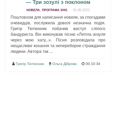
— Три зозулі з поклоном
,
,
01-06-2022
НОВЕЛА
ПРОГРАМА ЗНО
Поштовхом для написання новели, за спогадами
очевидців, послужила доволі незначна подія.
Григір Тютюнник побачив виступ сліпого
бандуриста. Він виконував пісню «Летіла зозуля
через мою хату...». Пісня розповідала про
нещасливе кохання та непереборне страждання
людини. Автора так ...
Григір Тютюнник
Ольга Діброва
00:10:34