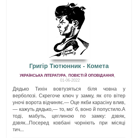
Григір Тютюнник - Комета
,
,
УКРАЇНСЬКА ЛІТЕРАТУРА
ПОВІСТІ Й ОПОВІДАННЯ
01-06-2022
Дядько Тихін вовтузяться біля човна у
верболозі. Скрегоче ключ у замку, як ото вітер
уночі ворота відчиняє.— Оце якби карасіну влив,
— кажуть дядько,— то, мо' б, воно й попустило.А
тоді, мабуть, цеглиною по замку: дзвяк,
дзвяк...Посеред ковбані чорніють при місяці
тич...