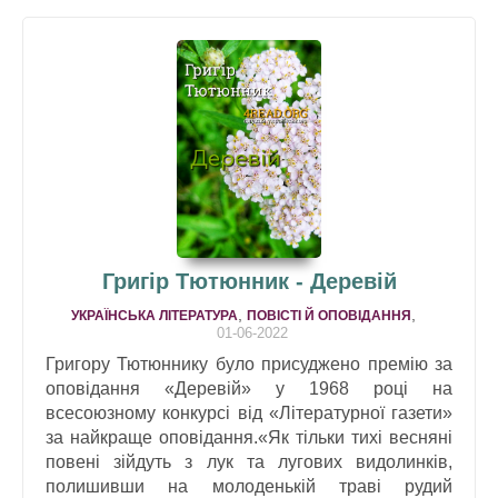
Григір Тютюнник - Деревій
,
,
УКРАЇНСЬКА ЛІТЕРАТУРА
ПОВІСТІ Й ОПОВІДАННЯ
01-06-2022
Григору Тютюннику було присуджено премію за
оповідання «Деревій» у 1968 році на
всесоюзному конкурсі від «Літературної газети»
за найкраще оповідання.«Як тільки тихі весняні
повені зійдуть з лук та лугових видолинків,
полишивши на молоденькій траві рудий