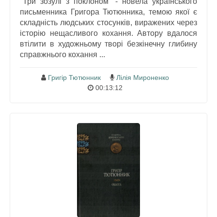
"Три зозулі з поклоном" - новела українського
письменника Григора Тютюнника, темою якої є
складність людських стосунків, виражених через
історію нещасливого кохання. Автору вдалося
втілити в художньому творі безкінечну глибину
справжнього кохання ...
Григір Тютюнник
Лілія Мироненко
00:13:12