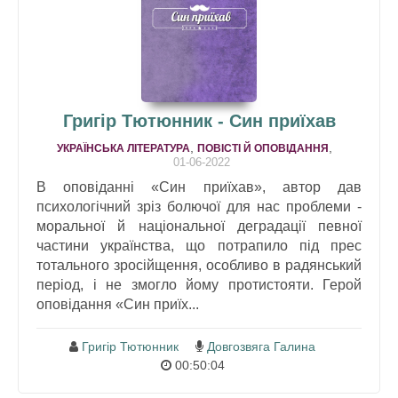
Григір Тютюнник - Син приїхав
,
,
УКРАЇНСЬКА ЛІТЕРАТУРА
ПОВІСТІ Й ОПОВІДАННЯ
01-06-2022
В оповіданні «Син приїхав», автор дав
психологічний зріз болючої для нас проблеми -
моральної й національної деградації певної
частини українства, що потрапило під прес
тотального зросійщення, особливо в радянський
період, і не змогло йому протистояти. Герой
оповідання «Син приїх...
Григір Тютюнник
Довгозвяга Галина
00:50:04