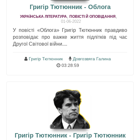
Григір Тютюнник - Облога
,
,
УКРАЇНСЬКА ЛІТЕРАТУРА
ПОВІСТІ Й ОПОВІДАННЯ
01-06-2022
У повісті «Облога» Григір Тютюнник правдиво
розповідає про важке життя підлітків під час
Другої Світової війни....
Григір Тютюнник
Довгозвяга Галина
03:28:59
Григір Тютюнник - Григір Тютюнник