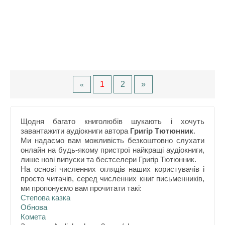
1
2
»
«
Щодня багато книголюбів шукають і хочуть
завантажити аудіокниги автора
Григір Тютюнник
.
Ми надаємо вам можливість безкоштовно слухати
онлайн на будь-якому пристрої найкращі аудіокниги,
лише нові випуски та бестселери Григір Тютюнник.
На основі численних оглядів наших користувачів і
просто читачів, серед численних книг письменників,
ми пропонуємо вам прочитати такі:
Степова казка
Обнова
Комета