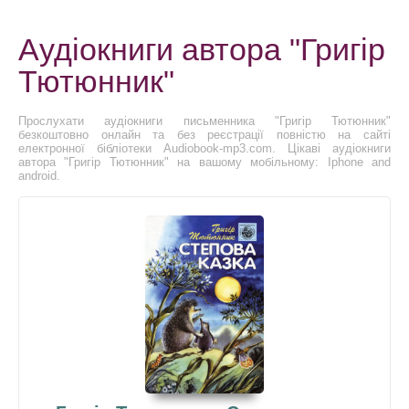
Аудіокниги автора "Григір
Тютюнник"
Прослухати аудіокниги письменника "Григір Тютюнник"
безкоштовно онлайн та без реєстрації повністю на сайті
електронної бібліотеки Audiobook-mp3.com. Цікаві аудіокниги
автора "Григір Тютюнник" на вашому мобільному: Iphone and
android.