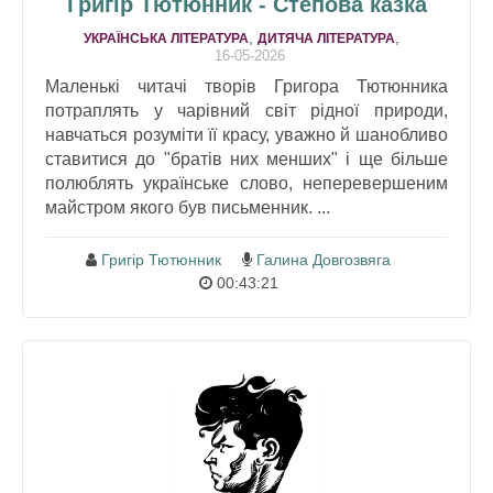
Григір Тютюнник - Степова казка
,
,
УКРАЇНСЬКА ЛІТЕРАТУРА
ДИТЯЧА ЛІТЕРАТУРА
16-05-2026
Маленькі читачі творів Григора Тютюнника
потраплять у чарівний світ рідної природи,
навчаться розуміти її красу, уважно й шанобливо
ставитися до "братів них менших" і ще більше
полюблять українське слово, неперевершеним
майстром якого був письменник. ...
Григір Тютюнник
Галина Довгозвяга
00:43:21