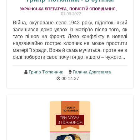
,
,
УКРАЇНСЬКА ЛІТЕРАТУРА
ПОВІСТІ Й ОПОВІДАННЯ
01-06-2022
Війна, окуповане село 1942 року, підліток, який
залишився дома удвох із матір’ю після того, як
тато пішов на фронт. Лезо конфлікту в новелі
надзвичайно гостре: хлопчик не може простити
матері її зради. Вона й сама мучиться, проте не в
силі побороти своє почуття до іншого – чужого...
Григір Тютюнник
Галина Довгозвяга
00:14:37