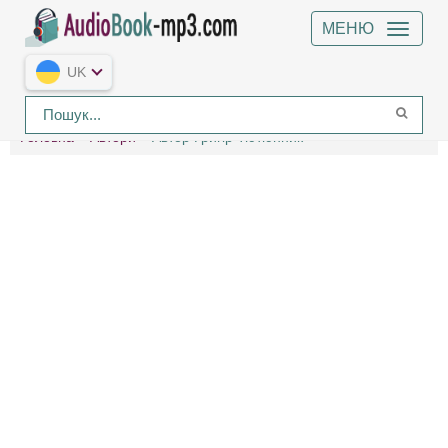
МЕНЮ
UK
Головна
Автори
Автор Григір Тютюнник