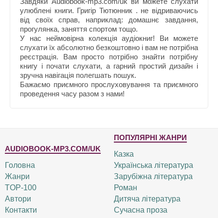
Завдяки Audiobook-mp3.com/uk ви можете слухати
улюблені книги. Григір Тютюнник . не відриваючись
від своїх справ, наприклад: домашнє завдання,
прогулянка, заняття спортом тощо.
У нас неймовірна колекція аудіокниг! Ви можете
слухати їх абсолютно безкоштовно і вам не потрібна
реєстрація. Вам просто потрібно знайти потрібну
книгу і почати слухати, а гарний простий дизайн і
зручна навігація полегшать пошук.
Бажаємо приємного прослуховування та приємного
проведення часу разом з нами!
ПОПУЛЯРНІ ЖАНРИ
AUDIOBOOK-MP3.COM/UK
Казка
Головна
Українська література
Жанри
Зарубіжна література
TOP-100
Роман
Автори
Дитяча література
Контакти
Сучасна проза