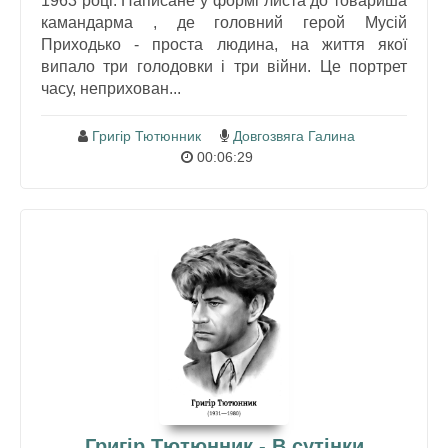
1963 році. Написане у формі листа до товариша
камандарма , де головний герой Мусій
Приходько - проста людина, на життя якої
випало три голодовки і три війни. Це портрет
часу, неприхован...
Григір Тютюнник
Довгозвяга Галина
00:06:29
Григір Тютюнник - В сутінки