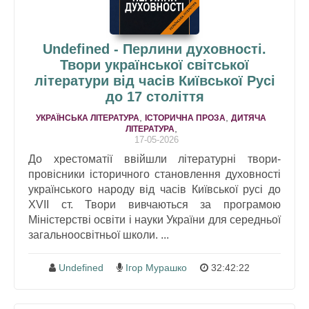
Undefined - Перлини духовності.
Твори української світської
літератури від часів Київської Русі
до 17 століття
,
,
УКРАЇНСЬКА ЛІТЕРАТУРА
ІСТОРИЧНА ПРОЗА
ДИТЯЧА
,
ЛІТЕРАТУРА
17-05-2026
До хрестоматії ввійшли літературні твори-
провісники історичного становлення духовності
українського народу від часів Київської русі до
XVII ст. Твори вивчаються за програмою
Міністерстві освіти і науки України для середньої
загальноосвітньої школи. ...
Undefined
Ігор Мурашко
32:42:22