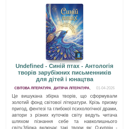
Undefined - Синій птах - Антологія
творів зарубіжних письменників
для дітей і юнацтва
,
,
01-04-2026
СВІТОВА ЛІТЕРАТУРА
ДИТЯЧА ЛІТЕРАТУРА
Це вишукана збірка творів, що сформували
золотий фонд світової літератури. Крізь призму
пригод, фентезі та глибокої психологічної драми,
автори з різних куточків світу ведуть читача
шляхом пізнання себе та навколишнього
світу.Збірка включає такі твори як: О.купрін -