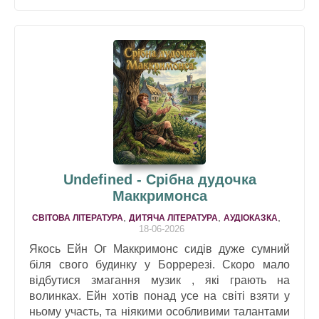
Undefined - Срібна дудочка
Маккримонса
,
,
,
СВІТОВА ЛІТЕРАТУРА
ДИТЯЧА ЛІТЕРАТУРА
АУДІОКАЗКА
18-06-2026
Якось Ейн Ог Маккримонс сидів дуже сумний
біля свого будинку у Борререзі. Скоро мало
відбутися змагання музик , які грають на
волинках. Ейн хотів понад усе на світі взяти у
ньому участь, та ніякими особливими талантами