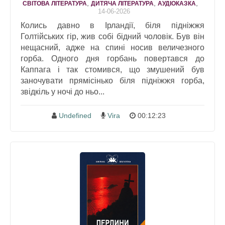
,
,
,
СВІТОВА ЛІТЕРАТУРА
ДИТЯЧА ЛІТЕРАТУРА
АУДІОКАЗКА
14-06-2026
Колись давно в Ірландії, біля підніжжя
Голтійських гір, жив собі бідний чоловік. Був він
нещасний, адже на спині носив величезного
горба. Одного дня горбань повертався до
Каппага і так стомився, що змушений був
заночувати прямісінько біля підніжжя горба,
звідкіль у ночі до ньо...
Undefined
Vira
00:12:23