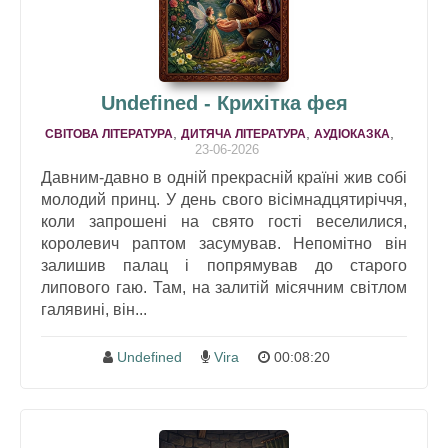
Undefined - Крихітка фея
,
,
,
СВІТОВА ЛІТЕРАТУРА
ДИТЯЧА ЛІТЕРАТУРА
АУДІОКАЗКА
23-06-2026
Давним-давно в одній прекрасній країні жив собі
молодий принц. У день свого вісімнадцятиріччя,
коли запрошені на свято гості веселилися,
королевич раптом засумував. Непомітно він
залишив палац і попрямував до старого
липового гаю. Там, на залитій місячним світлом
галявині, він...
Undefined
Vira
00:08:20