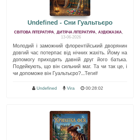
Undefined - Сни Гуальтьєро
,
,
,
СВІТОВА ЛІТЕРАТУРА
ДИТЯЧА ЛІТЕРАТУРА
АУДІОКАЗКА
13-06-2026
Молодий і заможний флорентійський дворянин
довгий час потерпає від нічних жахіть. Йому на
допомогу приходить давній друг його батька.
Подейкують, що він сильний маг. Та чи так це, і
чи допоможе він Гуальтьєро?...Теги#
Undefined
Vira
00:28:02