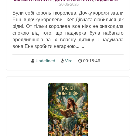
20-06-2026
Були собі король і королева. Дочку короля звали
Енн, в дочку королеви - Кет. Дівчата любилися ,як
рідні. От тільки королева все ніяк не знаходила
спокою від того, що падчерка була набагато
вродливішою за їх власну дитину. І надумала
вона Енн зробити негарною... ...
Undefined
Vira
00:18:46