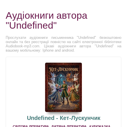
Аудіокниги автора
"Undefined"
Прослухати аудіокниги письменника "Undefined" безкоштовно
онлайн та без реєстрації повністю на сайті електронної бібліотеки
Audiobook-mp3.com. Цікаві аудіокниги автора "Undefined" на
вашому мобільному: Iphone and android.
Undefined - Кет-Лускунчик
,
,
,
СВІТОВА ЛІТЕРАТУРА
ДИТЯЧА ЛІТЕРАТУРА
АУДІОКАЗКА