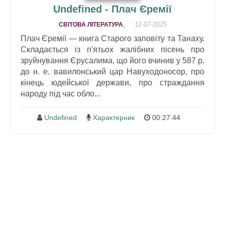
Undefined - Плач Єремії
,
12-07-2025
СВІТОВА ЛІТЕРАТУРА
Плач Єремії — книга Старого заповіту та Танаху.
Складається із п'ятьох жалібних пісень про
зруйнування Єрусалима, що його вчинив у 587 р.
до н. е. вавилонський цар Навуходоносор, про
кінець юдейської держави, про страждання
народу під час обло...
Undefined
Характерник
00:27:44