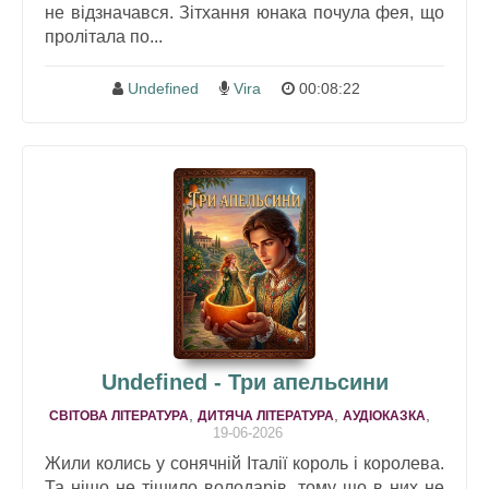
не відзначався. Зітхання юнака почула фея, що
пролітала по...
Undefined
Vira
00:08:22
Undefined - Три апельсини
,
,
,
СВІТОВА ЛІТЕРАТУРА
ДИТЯЧА ЛІТЕРАТУРА
АУДІОКАЗКА
19-06-2026
Жили колись у сонячній Італії король і королева.
Та ніщо не тішило володарів, тому що в них не