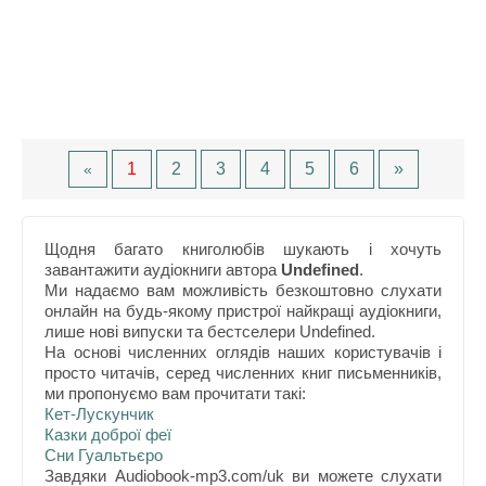
1
2
3
4
5
6
»
«
Щодня багато книголюбів шукають і хочуть
завантажити аудіокниги автора
Undefined
.
Ми надаємо вам можливість безкоштовно слухати
онлайн на будь-якому пристрої найкращі аудіокниги,
лише нові випуски та бестселери Undefined.
На основі численних оглядів наших користувачів і
просто читачів, серед численних книг письменників,
ми пропонуємо вам прочитати такі:
Кет-Лускунчик
Казки доброї феї
Сни Гуальтьєро
Завдяки Audiobook-mp3.com/uk ви можете слухати