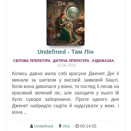
Undefined - Там Лін
,
,
,
СВІТОВА ЛІТЕРАТУРА
ДИТЯЧА ЛІТЕРАТУРА
АУДІОКАЗКА
16-06-2026
Колись давно жила собі красуня Дженет. Дні її
минали за шитвом у високій замковій башті.
Коли вона дивилася у вікно, то погляд її лягав на
красивий зелений ліс, але заходити у нього їй
було суворо заборонено. Проте одного дня
Дженет набридло сидіти й нудьгувати у вежі, і
вона ...
Undefined
Vira
00:14:55