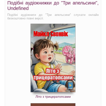
Подібні аудіокнижки до "Три апельсини",
Undefined
Подібні аудіокниги до "Три апельсини" слухати онлайн
безкоштовно повні версії.
Літо з трицератопсами