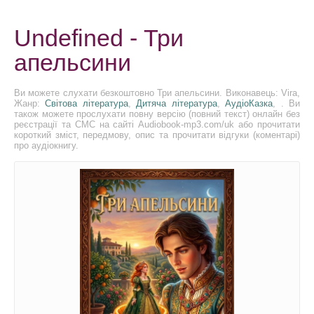
Undefined - Три
апельсини
Ви можете слухати безкоштовно Три апельсини. Виконавець: Vira,
Жанр:
Світова література
,
Дитяча література
,
АудіоКазка
, . Ви
також можете прослухати повну версію (повний текст) онлайн без
реєстрації та СМС на сайті Audiobook-mp3.com/uk або прочитати
короткий зміст, передмову, опис та прочитати відгуки (коментарі)
про аудіокнигу.