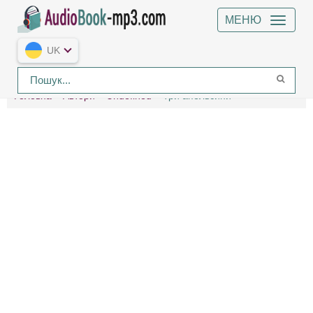
МЕНЮ
UK
Головна
Автори
Undefined
Три апельсини