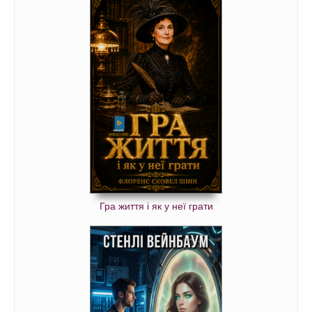
Гра життя і як у неї грати