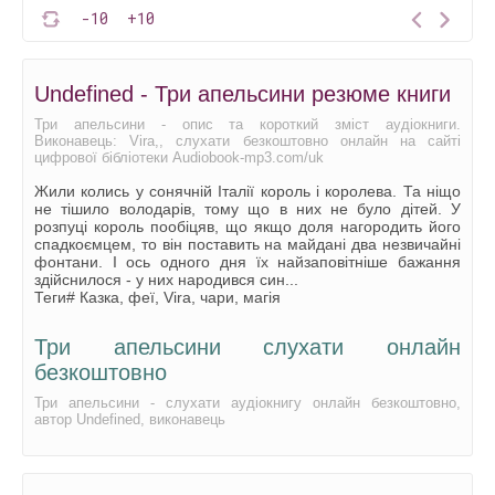
-10
+10
Undefined - Три апельсини резюме книги
Три апельсини - опис та короткий зміст аудіокниги.
Виконавець: Vira,, слухати безкоштовно онлайн на сайті
цифрової бібліотеки Audiobook-mp3.com/uk
Жили колись у сонячній Італії король і королева. Та ніщо
не тішило володарів, тому що в них не було дітей. У
розпуці король пообіцяв, що якщо доля нагородить його
спадкоємцем, то він поставить на майдані два незвичайні
фонтани. І ось одного дня їх найзаповітніше бажання
здійснилося - у них народився син...
Теги# Казка, феї, Vira, чари, магія
Три апельсини слухати онлайн
безкоштовно
Три апельсини - слухати аудіокнигу онлайн безкоштовно,
автор Undefined, виконавець