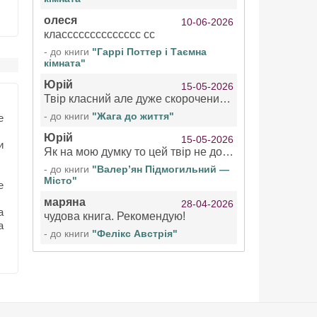
олеся
10-06-2026
класссссссссссссс сс
- до книги
"Гаррі Поттер і Таємна
кімната"
Юрій
15-05-2026
Твір класний але дуже скорочений якщо вже озвучуєте то бажано цілі твори
- до книги
"Жага до життя"
е
Юрій
15-05-2026
и
Як на мою думку то цей твір не дотягує бути у топ 100 аудіокниг
- до книги
"Валер’ян Підмогильний —
Місто"
е
маряна
28-04-2026
а
чудова книга. Рекомендую!
а
- до книги
"Фелікс Австрія"