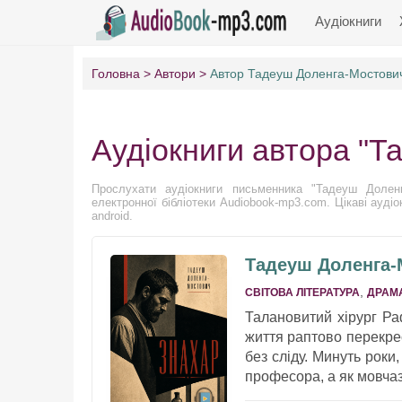
Аудіокниги
Головна
Автори
Автор Тадеуш Доленга-Мостови
Аудіокниги автора "
Прослухати аудіокниги письменника "Тадеуш Доленг
електронної бібліотеки Audiobook-mp3.com. Цікаві ауд
android.
Тадеуш Доленга-
,
СВІТОВА ЛІТЕРАТУРА
ДРАМ
Талановитий хірург Раф
життя раптово перекрес
без сліду. Минуть роки
професора, а як мовчазн