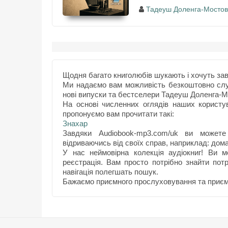
Тадеуш Доленга-Мостов
Щодня багато книголюбів шукають і хочуть за
Ми надаємо вам можливість безкоштовно слух
нові випуски та бестселери Тадеуш Доленга-М
На основі численних оглядів наших користув
пропонуємо вам прочитати такі:
Знахар
Завдяки Audiobook-mp3.com/uk ви можете
відриваючись від своїх справ, наприклад: дом
У нас неймовірна колекція аудіокниг! Ви 
реєстрація. Вам просто потрібно знайти потр
навігація полегшать пошук.
Бажаємо приємного прослуховування та приєм