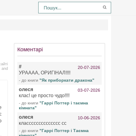
Коментарі
айті
#
20-07-2026
 and
УРАААА, ОРИГІНАЛ!!!!
- до книги
"Як приборкати дракона"
олеся
03-07-2026
клас! це просто чудо!!!!
- до книги
"Гаррі Поттер і таємна
е
кімната"
є
олеся
10-06-2026
о
класссссссссссссс сс
- до книги
"Гаррі Поттер і Таємна
кімната"