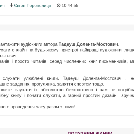
ич
Євген Перепелиця
10:44:55
вантажити аудіокниги автора
Тадеуш Доленга-Мостович
.
ати онлайн на будь-якому пристрої найкращі аудіокниги, лиш
остович.
ачів і просто читачів, серед численних книг письменників, м
 слухати улюблені книги. Тадеуш Доленга-Мостович . н
ашнє завдання, прогулянка, заняття спортом тощо.
можете слухати їх абсолютно безкоштовно і вам не потрібн
ібну книгу і почати слухати, а гарний простий дизайн і зручн
ного проведення часу разом з нами!
ПОПУЛЯРНІ ЖАНРИ