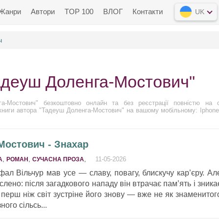
Жанри
Автори
TOP 100
ВЛОГ
Контакти
UK
ч
Тадеуш Доленга-Мостович"
а-Мостович" безкоштовно онлайн та без реєстрації повністю на с
іокниги автора "Тадеуш Доленга-Мостович" на вашому мобільному: Iphone
Мостович - Знахар
,
,
,
11-05-2026
A
РОМАН
СУЧАСНА ПРОЗА
ал Вільчур мав усе — славу, повагу, блискучу кар’єру. Ал
лено: після загадкового нападу він втрачає пам’ять і зника
, перш ніж світ зустріне його знову — вже не як знаменитог
ого сільсь...