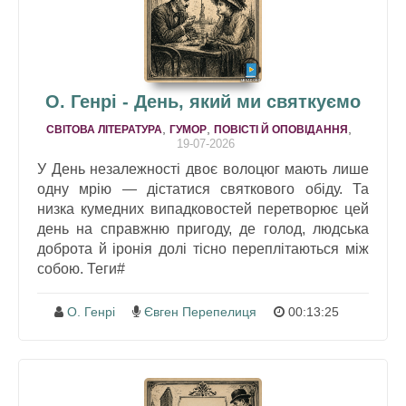
О. Генрі - День, який ми святкуємо
,
,
,
СВІТОВА ЛІТЕРАТУРА
ГУМОР
ПОВІСТІ Й ОПОВІДАННЯ
19-07-2026
У День незалежності двоє волоцюг мають лише
одну мрію — дістатися святкового обіду. Та
низка кумедних випадковостей перетворює цей
день на справжню пригоду, де голод, людська
доброта й іронія долі тісно переплітаються між
собою. Теги#
О. Генрі
Євген Перепелиця
00:13:25