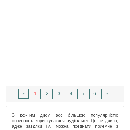
1
2
3
4
5
6
»
«
З кожним днем все більшою популярністю
починають користуватися аудіокниги. Це не дивно,
адже завдяки їм, можна поєднати приємне з