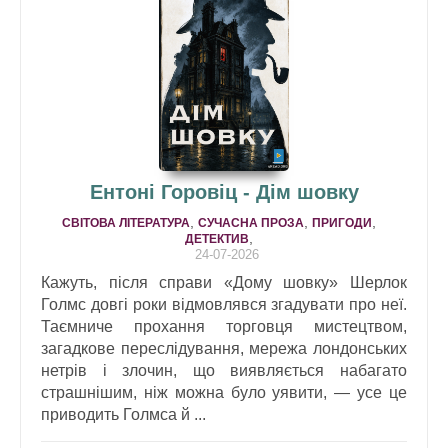
Ентоні Горовіц - Дім шовку
,
,
,
СВІТОВА ЛІТЕРАТУРА
СУЧАСНА ПРОЗА
ПРИГОДИ
,
ДЕТЕКТИВ
24-07-2026
Кажуть, після справи «Дому шовку» Шерлок
Голмс довгі роки відмовлявся згадувати про неї.
Таємниче прохання торговця мистецтвом,
загадкове переслідування, мережа лондонських
нетрів і злочин, що виявляється набагато
страшнішим, ніж можна було уявити, — усе це
приводить Голмса й ...