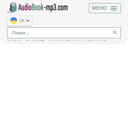
МЕНЮ
UK
Головна
Виконавці
Виконавець Євген Перепелиця