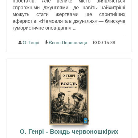
простаків. Але велике місто виявляється
справжніми джунглями, де навіть найхитріші
можуть стати жертвами ще спритніших
аферистів. «Немовлята в джунглях» — блискуче
гумористичне оповідання ...
О. Генрі
Євген Перепелиця
00:15:38
О. Генрі - Вождь червоношкірих