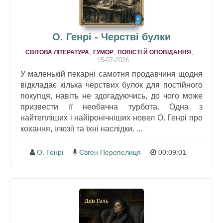
О. Генрі - Черстві булки
,
,
,
СВІТОВА ЛІТЕРАТУРА
ГУМОР
ПОВІСТІ Й ОПОВІДАННЯ
15-07-2026
У маленькій пекарні самотня продавчиня щодня
відкладає кілька черствих булок для постійного
покупця, навіть не здогадуючись, до чого може
призвести її необачна турбота. Одна з
найтепліших і найіронічніших новел О. Генрі про
кохання, ілюзії та їхні наслідки. ...
О. Генрі
Євген Перепелиця
00:09:01