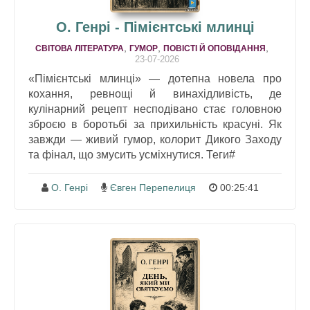
О. Генрі - Пімієнтські млинці
,
,
,
СВІТОВА ЛІТЕРАТУРА
ГУМОР
ПОВІСТІ Й ОПОВІДАННЯ
23-07-2026
«Пімієнтські млинці» — дотепна новела про
кохання, ревнощі й винахідливість, де
кулінарний рецепт несподівано стає головною
зброєю в боротьбі за прихильність красуні. Як
завжди — живий гумор, колорит Дикого Заходу
та фінал, що змусить усміхнутися. Теги#
О. Генрі
Євген Перепелиця
00:25:41