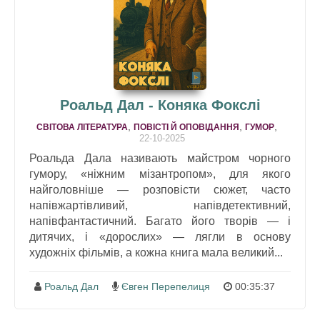
Роальд Дал - Коняка Фокслі
,
,
,
СВІТОВА ЛІТЕРАТУРА
ПОВІСТІ Й ОПОВІДАННЯ
ГУМОР
22-10-2025
Роальда Дала називають майстром чорного
гумору, «ніжним мізантропом», для якого
найголовніше — розповісти сюжет, часто
напівжартівливий, напівдетективний,
напівфантастичний. Багато його творів — і
дитячих, і «дорослих» — лягли в основу
художніх фільмів, а кожна книга мала великий...
Роальд Дал
Євген Перепелиця
00:35:37