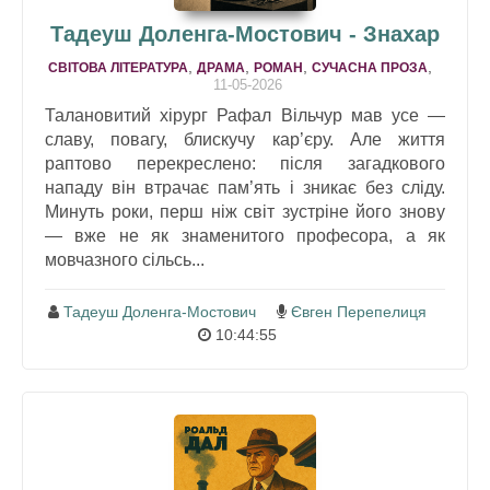
Тадеуш Доленга-Мостович - Знахар
,
,
,
,
СВІТОВА ЛІТЕРАТУРА
ДРАМA
РОМАН
СУЧАСНА ПРОЗА
11-05-2026
Талановитий хірург Рафал Вільчур мав усе —
славу, повагу, блискучу кар’єру. Але життя
раптово перекреслено: після загадкового
нападу він втрачає пам’ять і зникає без сліду.
Минуть роки, перш ніж світ зустріне його знову
— вже не як знаменитого професора, а як
мовчазного сільсь...
Тадеуш Доленга-Мостович
Євген Перепелиця
10:44:55