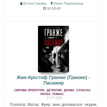
Ентоні Горовіц
Євген Перепелиця
10:10:43
Жан-Крістоф Гранже (Ґранже) -
Пасажир
,
,
,
СВІТОВА ЛІТЕРАТУРА
ДЕТЕКТИВ
ДРАМA
СУЧАСНА
,
,
ПРОЗА
РОМАН
17-07-2026
Психіатр Матіас Фрер звик допомагати людям,