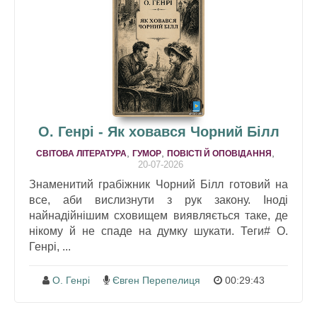
О. Генрі - Як ховався Чорний Білл
,
,
,
СВІТОВА ЛІТЕРАТУРА
ГУМОР
ПОВІСТІ Й ОПОВІДАННЯ
20-07-2026
Знаменитий грабіжник Чорний Білл готовий на
все, аби вислизнути з рук закону. Іноді
найнадійнішим сховищем виявляється таке, де
нікому й не спаде на думку шукати. Теги# О.
Генрі, ...
О. Генрі
Євген Перепелиця
00:29:43