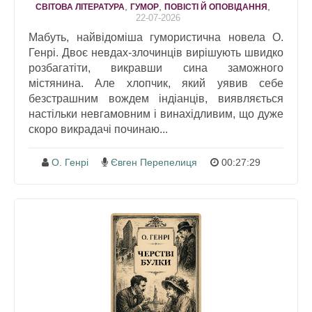
,
,
,
СВІТОВА ЛІТЕРАТУРА
ГУМОР
ПОВІСТІ Й ОПОВІДАННЯ
22-07-2026
Мабуть, найвідоміша гумористична новела О.
Генрі. Двоє невдах-злочинців вирішують швидко
розбагатіти, викравши сина заможного
містянина. Але хлопчик, який уявив себе
безстрашним вождем індіанців, виявляється
настільки невгамовним і винахідливим, що дуже
скоро викрадачі починаю...
О. Генрі
Євген Перепелиця
00:27:29