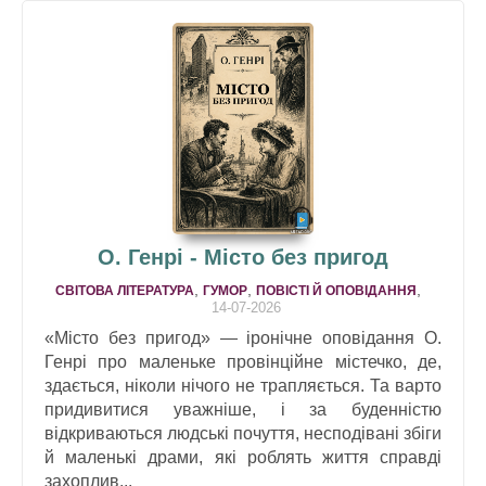
О. Генрі - Місто без пригод
,
,
,
СВІТОВА ЛІТЕРАТУРА
ГУМОР
ПОВІСТІ Й ОПОВІДАННЯ
14-07-2026
«Місто без пригод» — іронічне оповідання О.
Генрі про маленьке провінційне містечко, де,
здається, ніколи нічого не трапляється. Та варто
придивитися уважніше, і за буденністю
відкриваються людські почуття, несподівані збіги
й маленькі драми, які роблять життя справді
захоплив...