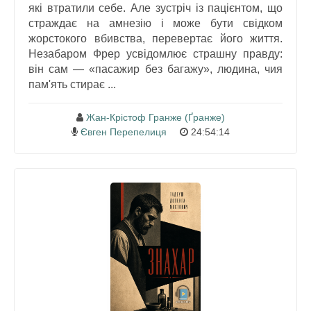
які втратили себе. Але зустріч із пацієнтом, що
страждає на амнезію і може бути свідком
жорстокого вбивства, перевертає його життя.
Незабаром Фрер усвідомлює страшну правду:
він сам — «пасажир без багажу», людина, чия
пам'ять стирає ...
Жан-Крістоф Гранже (Ґранже)
Євген Перепелиця
24:54:14