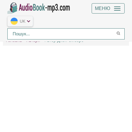
МЕНЮ
UK
Головна
Автори
Автор Джен Сінсеро