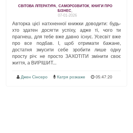
,
,
СВІТОВА ЛІТЕРАТУРА
САМОРОЗВИТОК
КНИГИ ПРО
,
БІЗНЕС
07-01-2026
Авторка цієї натхненної книжки доводити: будь-
хто здатен досягти успіху, адже ті, чого ти
прагнеш, для тебе вже давно існує. Усесвіт вже
про все подбав. І, щоб отримати бажане,
достатня змусити себе зробити лише одну
просту річ: не просто ЗАХОТІТИ змінити своє
життя, а ВИРІШИТ...
Джен Сінсеро
Катря розкаже
05:47:20