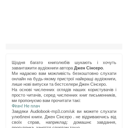
Щодня багато книголюбів шукають і хочуть
завантажити аудіокниги автора
Джен Сінсеро
.
Ми надаємо вам можливість безкоштовно слухати
онлайн на будь-якому пристрої найкращі аудіокниги,
лише нові випуски та бестселери Джен Сінсеро.
На основі численних оглядів наших користувачів і
просто читачів, серед численних книг письменників,
ми пропонуємо вам прочитати такі:
Фігач! Не плач
Завдяки Audiobook-mp3.com/uk ви можете слухати
улюблені книги. Джен Сінсеро . не відриваючись від
своїх справ, наприклад: домашнє завдання,
прогулянка, заняття спортом тощо.