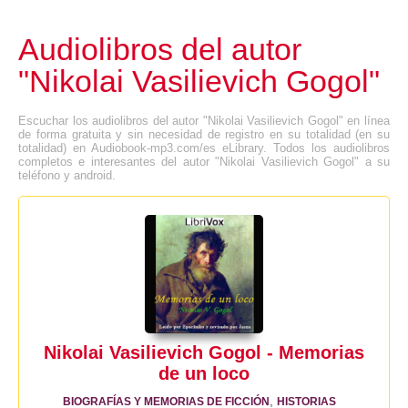
Audiolibros del autor
"Nikolai Vasilievich Gogol"
Escuchar los audiolibros del autor "Nikolai Vasilievich Gogol" en línea
de forma gratuita y sin necesidad de registro en su totalidad (en su
totalidad) en Audiobook-mp3.com/es eLibrary. Todos los audiolibros
completos e interesantes del autor "Nikolai Vasilievich Gogol" a su
teléfono y android.
Nikolai Vasilievich Gogol - Memorias
de un loco
,
BIOGRAFÍAS Y MEMORIAS DE FICCIÓN
HISTORIAS