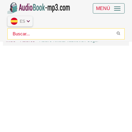
MENÚ
ES
Inicio
Autores
Autore Nikolai Vasilievich Gogol