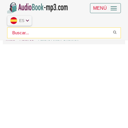
MENÚ
ES
Inicio
Autores
Autore Anton Chekhov