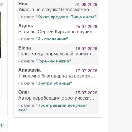
Яна
01-08-2026
Ужас, а не озвучка! Невозможно вникать в смысл текста из за кривляний чтеца
- к книге
"Кухня предков. Пища силы"
Адель
25-07-2026
Если бы Сергей Кирсанов научился не сглатывать каждые 1-2 минуты слюну, так что слышно в микрофоне и, что вызывает отвращение, то мелжно было бы слушать.
- к книге
"Я - посланник"
Elena
18-07-2026
Голос чтеца нормальный, приятный тембр. Мне очень понравилось озвучивание рассказа. Очень странный отзыв Надежды. Может у неё что-то с нервами?
- к книге
"Горький инжир"
Anastasia
17-07-2026
Я конечно благодарна за возможность бесплатно слушать книги даже новинки , но чтение этой книги просто ужасно
- к книге
"Внутри убийцы"
Олег
15-07-2026
Автор переборщил с эротическими сценами. Похоже, с этим у него проблемы.
- к книге
"Проигравший получает
все"
11