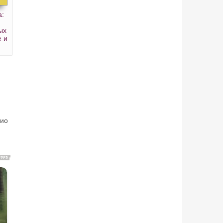
а:
ых
е и
дио