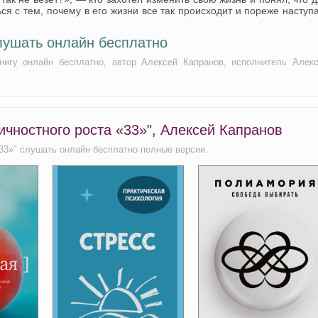
ся с тем, почему в его жизни все так происходит и пореже наступ
лушать онлайн бесплатно
нигу онлайн бесплатно, автор Алексей Капранов, исполнитель Алек
ичностного роста «33»", Алексей Капранов
33»" слушать онлайн бесплатно полные версии.