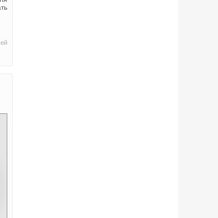
ать
сей