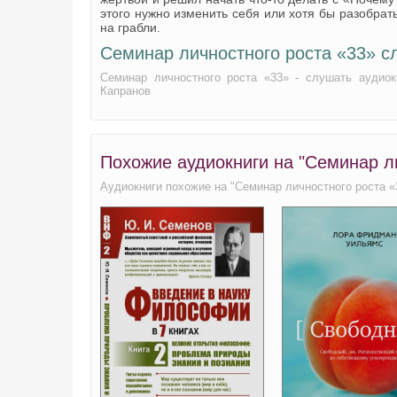
этого нужно изменить себя или хотя бы разобрать
07-04
на грабли.
07-05
Семинар личностного роста «33» с
07-06
Семинар личностного роста «33» - слушать аудиок
Капранов
08-01
08-02
08-03
Похожие аудиокниги на "Семинар л
09-01
Аудиокниги похожие на "Семинар личностного роста «
09-02
09-03
09-04
09-05
09-06
10-01
10-02