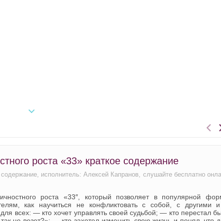
стного роста «33» краткое содержание
е содержание, исполнитель: Алексей Капранов, слушайте бесплатно онл
ичностного роста «33″, который позволяет в популярной фор
елям, как научиться не конфликтовать с собой, с другими и
я всех: — кто хочет управлять своей судьбой; — кто перестал б
так не везет?»; — кто захотел изменить свою жизнь и понял, что 