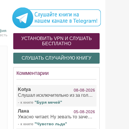
офия
.
есть
УСТАНОВИТЬ VPN И СЛУШАТЬ
БЕСПЛАТНО
СЛУШАТЬ СЛУЧАЙНУЮ КНИГУ
Комментарии
Kotya
08-08-2026
Слушал исключительно из за голоса девушки озвучивающей Арью Сансу и Кейтлин . Жаль что ее голос не озвучил остальное . При всем уважении к чтецами мужчинам/не. Интересно, есть ли с ее озвучкой еще какие нибудь книги?!
- к книге
"Буря мечей"
Лана
05-08-2026
Ужасно читает. Ну зевать то зачем. Уже не говорю, что ударения ставит, как хочет.
- к книге
"Чувство льда"