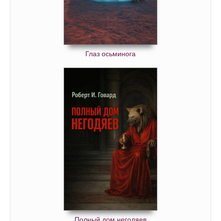
02_04_02
02_04_03
02_04_04
Глаз осьминога
02_04_05
02_04_06
02_04_07
02_05_01
02_05_02
02_05_03
02_05_04
02_05_05
02_05_06
02_06_01
02_06_02
Полный дом негодяев