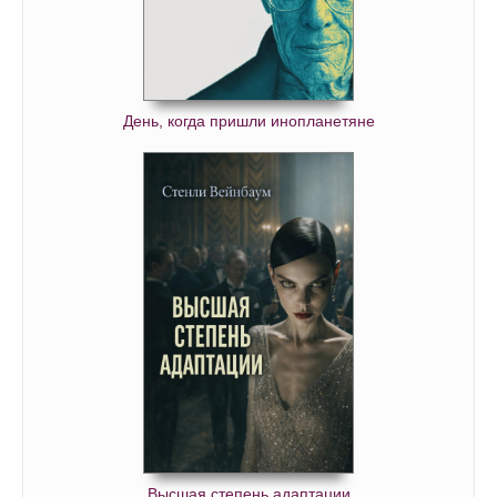
03_03_03
03_03_04
03_03_05
День, когда пришли инопланетяне
03_03_06
03_03_07
03_04_01
03_04_02
03_04_03
03_04_04
03_04_05
03_04_06
03_04_07
03_04_08
03_05_01
Высшая степень адаптации