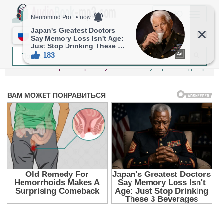
МЕНЮ
RU
Главная
Авторы
Сергей Лукьяненко
Сумеречный дозор