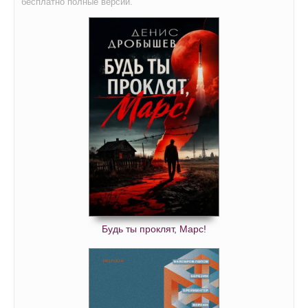
бесплатно полные версии.
01_06_04
01_06_05
01_06_06
01_07_01
01_07_02
01_07_03
01_08_01
02_00_01
02_00_02
02_00_03
Будь ты проклят, Марс!
02_01_01
02_01_02
02_01_03
02_01_04