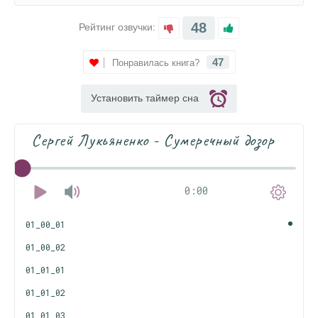
48
Рейтинг озвучки:
47
Понравилась книга?
Установить таймер сна
Сергей Лукьяненко - Сумеречный дозор
0:00
01_00_01
01_00_02
01_01_01
01_01_02
01_01_03