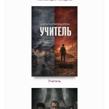
02_06_03
02_06_04
02_06_05
02_06_06
02_07_01
02_07_02
02_07_03
02_07_04
02_07_05
02_07_06
Учитель
02_08_01
02_08_02
03_00_01
03_01_01