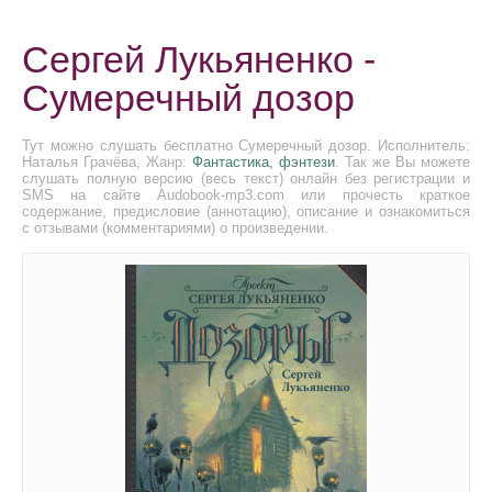
Сергей Лукьяненко -
Сумеречный дозор
Тут можно слушать бесплатно Сумеречный дозор. Исполнитель:
Наталья Грачёва, Жанр:
Фантастика, фэнтези
. Так же Вы можете
слушать полную версию (весь текст) онлайн без регистрации и
SMS на сайте Audobook-mp3.com или прочесть краткое
содержание, предисловие (аннотацию), описание и ознакомиться
с отзывами (комментариями) о произведении.