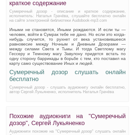
краткое содержание
01_03_05
Сумеречный дозор - описание и краткое содержание,
исполнитель: Наталья Грачёва, слушайте бесплатно онлайн
01_03_06
на сайте электронной библиотеки Audobook-mp3.com
01_04_01
Иными не становятся, Иными рождаются. И если ты —
человек, войти в Сумрак тебе не дано. Но если это когда-
01_04_02
нибудь случится, то рухнет от века установившееся
равновесие между Ночным и Дневным Дозорами —
01_04_03
между силами Света и Тьмы. И тогда Светлому магу
Гессеру и Темному магу Завулону придется встать по
01_04_04
одну сторону баррикады в борьбе с тем, кто поставил на
карту само существование Иных и людей.
01_04_05
Сумеречный дозор слушать онлайн
01_05_01
бесплатно
01_05_02
Сумеречный дозор - слушать аудиокнигу онлайн бесплатно,
автор Сергей Лукьяненко, исполнитель Наталья Грачёва
01_05_03
01_05_04
01_06_01
Похожие аудиокниги на "Сумеречный
дозор", Сергей Лукьяненко
01_06_02
Аудиокниги похожие на "Сумеречный дозор" слушать онлайн
01_06_03