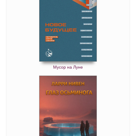
02_01_05
02_01_06
02_02_01
02_02_02
02_02_03
02_02_04
02_02_05
Мусор на Луне
02_02_06
02_02_07
02_03_01
02_03_02
02_03_03
02_03_04
02_04_01