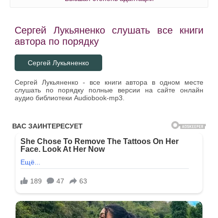
03_05_02
Сергей Лукьяненко слушать все книги
03_05_03
автора по порядку
03_05_04
03_05_05
Сергей Лукьяненко
03_05_06
Сергей Лукьяненко - все книги автора в одном месте
слушать по порядку полные версии на сайте онлайн
03_06_01
аудио библиотеки Audiobook-mp3.
03_06_02
03_06_03
03_06_04
03_06_05
03_07_01
03_07_02
03_07_03
03_07_04