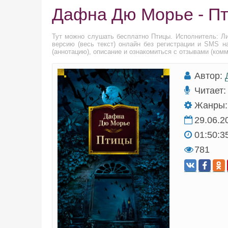
Дафна Дю Морье - П
Тут можно слушать бесплатно Птицы. Исполнитель: Л
версию (весь текст) онлайн без регистрации и SMS н
(аннотацию), описание и ознакомиться с отзывами (ком
Автор:
Читает:
Жанры:
29.06.2
01:50:3
781