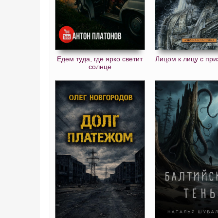
Едем туда, где ярко светит
Лицом к лицу с пр
солнце