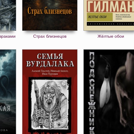
израками
Страх близнецов
Жёлтые обои