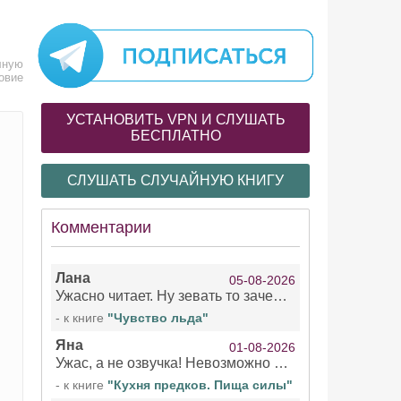
лную
овие
УСТАНОВИТЬ VPN И СЛУШАТЬ
БЕСПЛАТНО
СЛУШАТЬ СЛУЧАЙНУЮ КНИГУ
Комментарии
Лана
05-08-2026
Ужасно читает. Ну зевать то зачем. Уже не говорю, что ударения ставит, как хочет.
- к книге
"Чувство льда"
Яна
01-08-2026
Ужас, а не озвучка! Невозможно вникать в смысл текста из за кривляний чтеца
- к книге
"Кухня предков. Пища силы"