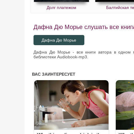
Долг платежом
Балтийская т
Дафна Дю Морье слушать все книги
Дафна Дю Морье
Дафна Дю Морье - все книги автора в одном 
библиотеки Audiobook-mp3.