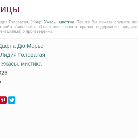
тицы
идия Головатая, Жанр:
Ужасы, мистика
. Так же Вы можете слушать по
а сайте Audobook-mp3.com или прочесть краткое содержание, предисл
ментариями) о произведении.
Дафна Дю Морье
Лидия Головатая
Ужасы, мистика
026
5