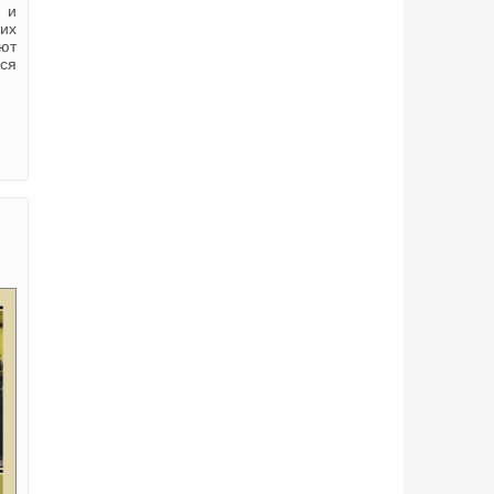
 и
их
ют
ься