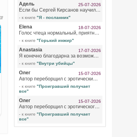
Адель
25-07-2026
Если бы Сергей Кирсанов научился не сглатывать каждые 1-2 минуты слюну, так что слышно в микрофоне и, что вызывает отвращение, то мелжно было бы слушать.
- к книге
"Я - посланник"
Elena
18-07-2026
Голос чтеца нормальный, приятный тембр. Мне очень понравилось озвучивание рассказа. Очень странный отзыв Надежды. Может у неё что-то с нервами?
- к книге
"Горький инжир"
Anastasia
17-07-2026
Я конечно благодарна за возможность бесплатно слушать книги даже новинки , но чтение этой книги просто ужасно
- к книге
"Внутри убийцы"
Олег
15-07-2026
Автор переборщил с эротическими сценами. Похоже, с этим у него проблемы.
- к книге
"Проигравший получает
все"
Олег
15-07-2026
Автор переборщил с эротического сценами. Похоже, с этим у него проблемы.
- к книге
"Проигравший получает
все"