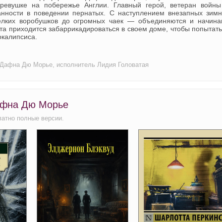
еревушке на побережье Англии. Главный герой, ветеран войны
анности в поведении пернатых. С наступлением внезапных зимн
елких воробушков до огромных чаек — объединяются и начина
та приходится забаррикадироваться в своем доме, чтобы попытат
окалипсиса.
р Дафна Дю Морье, исполнитель Лидия Головатая
Дафна Дю Морье
латно полные версии.