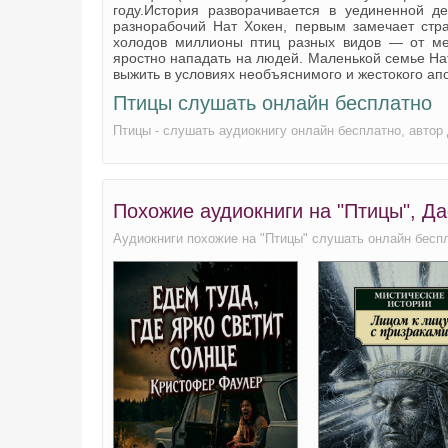
году.История разворачивается в уединенной д
разнорабочий Нат Хокен, первым замечает стр
холодов миллионы птиц разных видов — от м
яростно нападать на людей. Маленькой семье На
выжить в условиях необъяснимого и жестокого ап
Птицы слушать онлайн бесплатно
Птицы - слушать аудиокнигу онлайн бесплатно, авто
Похожие аудиокниги на "Птицы", 
Аудиокниги похожие на "Птицы" слушать онлайн бесп