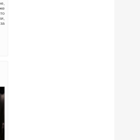
е,
же
то
и,
за