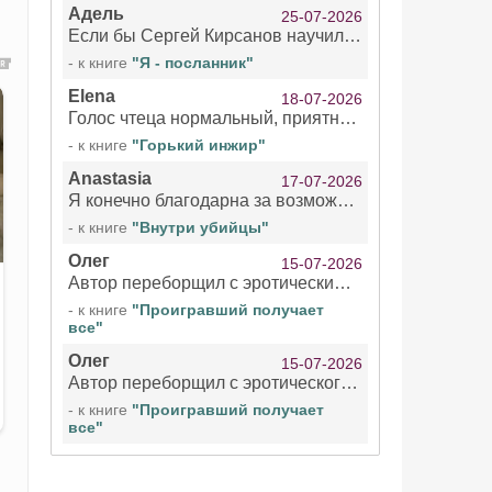
Адель
25-07-2026
Если бы Сергей Кирсанов научился не сглатывать каждые 1-2 минуты слюну, так что слышно в микрофоне и, что вызывает отвращение, то мелжно было бы слушать.
- к книге
"Я - посланник"
Elena
18-07-2026
Голос чтеца нормальный, приятный тембр. Мне очень понравилось озвучивание рассказа. Очень странный отзыв Надежды. Может у неё что-то с нервами?
- к книге
"Горький инжир"
Anastasia
17-07-2026
Я конечно благодарна за возможность бесплатно слушать книги даже новинки , но чтение этой книги просто ужасно
- к книге
"Внутри убийцы"
Олег
15-07-2026
Автор переборщил с эротическими сценами. Похоже, с этим у него проблемы.
- к книге
"Проигравший получает
все"
Олег
15-07-2026
Автор переборщил с эротического сценами. Похоже, с этим у него проблемы.
- к книге
"Проигравший получает
все"