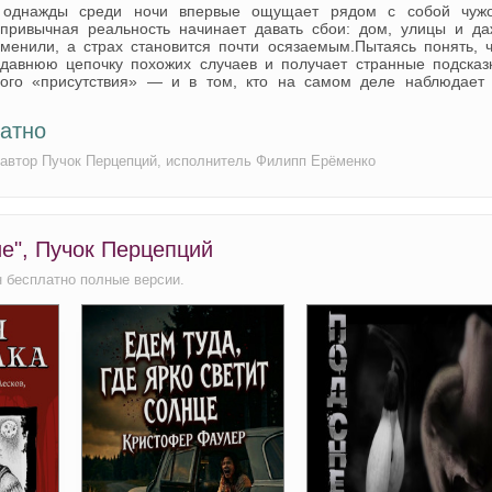
й однажды среди ночи впервые ощущает рядом с собой чужо
 привычная реальность начинает давать сбои: дом, улицы и да
менили, а страх становится почти осязаемым.Пытаясь понять, ч
 давнюю цепочку похожих случаев и получает странные подсказк
мого «присутствия» — и в том, кто на самом деле наблюдает 
латно
, автор Пучок Перцепций, исполнитель Филипп Ерёменко
ие", Пучок Перцепций
н бесплатно полные версии.