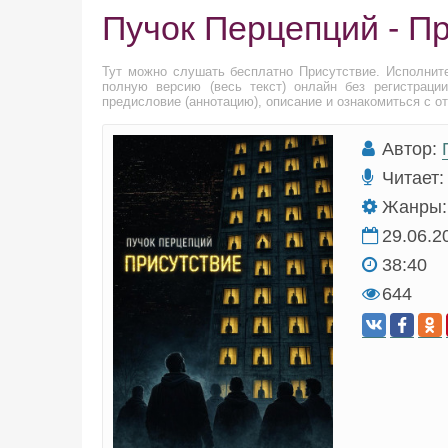
Пучок Перцепций - П
Тут можно слушать бесплатно Присутствие. Исполни
полную версию (весь текст) онлайн без регистраци
предисловие (аннотацию), описание и ознакомиться с о
Автор:
Читает:
Жанры:
29.06.2
38:40
644