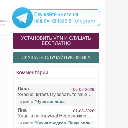
шать
ние,
УСТАНОВИТЬ VPN И СЛУШАТЬ
БЕСПЛАТНО
СЛУШАТЬ СЛУЧАЙНУЮ КНИГУ
Комментарии
Лана
05-08-2026
Ужасно читает. Ну зевать то зачем. Уже не говорю, что ударения ставит, как хочет.
- к книге
"Чувство льда"
Яна
01-08-2026
Ужас, а не озвучка! Невозможно вникать в смысл текста из за кривляний чтеца
- к книге
"Кухня предков. Пища силы"