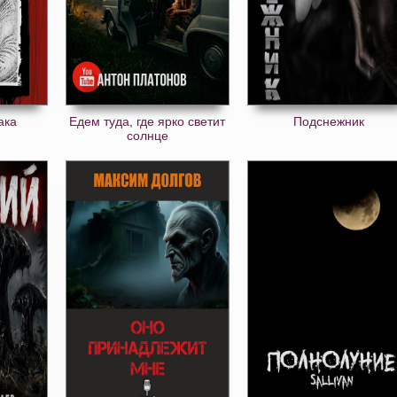
ака
Едем туда, где ярко светит
Подснежник
солнце