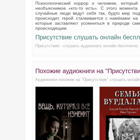
Психологический хоррор о человеке, которы
необъяснимое «кто-то есть». С этого момента
случайные люди ведут себя так, будто мир под
происходит, герой сталкивается с намёками на
которые заставляют усомниться в природе са
происходящим.
Присутствие слушать онлайн бесп
Присутствие - слушать аудиокнигу онлайн бесплатно
Похожие аудиокниги на "Присутств
Аудиокниги похожие на "Присутствие" слушать онлай