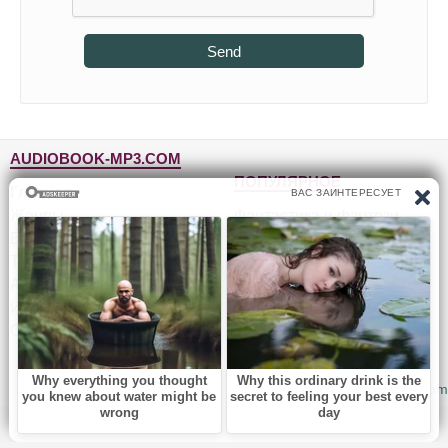
Send
AUDIOBOOK-MP3.COM
ПОПУЛЯРНОЕ
Главная
Жанры
Фантастика и фэнтези
Блог
Детективы, триллеры
Топ-100
Для детей
Авторы
Роман, проза
Исполнители
Приключения
Обратная связь
Юмор, сатира
© 2010-2026
Audiobook-mp3.com