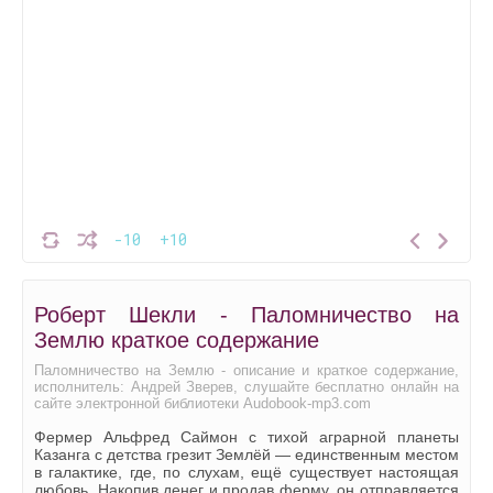
-10
+10
Роберт Шекли - Паломничество на
Землю краткое содержание
Паломничество на Землю - описание и краткое содержание,
исполнитель: Андрей Зверев, слушайте бесплатно онлайн на
сайте электронной библиотеки Audobook-mp3.com
Фермер Альфред Саймон с тихой аграрной планеты
Казанга с детства грезит Землёй — единственным местом
в галактике, где, по слухам, ещё существует настоящая
любовь. Накопив денег и продав ферму, он отправляется