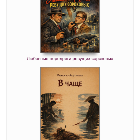
Любовные передряги ревущих сороковых