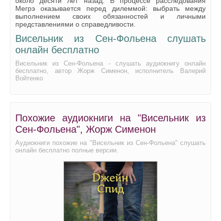
около десяти лет назад. В процессе расследования
Мегрэ оказывается перед дилеммой: выбрать между
выполнением своих обязанностей и личными
представлениями о справедливости.
Висельник из Сен-Фольена слушать
онлайн бесплатно
Висельник из Сен-Фольена - слушать аудиокнигу онлайн
бесплатно, автор Жорж Сименон, исполнитель Валерий
Войтенко
Похожие аудиокниги на "Висельник из
Сен-Фольена", Жорж Сименон
Аудиокниги похожие на "Висельник из Сен-Фольена" слушать
онлайн бесплатно полные версии.