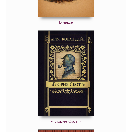
В чаще
«Глория Скотт»