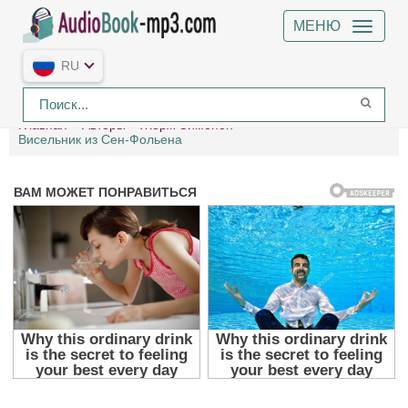
МЕНЮ
RU
Главная
Авторы
Жорж Сименон
Висельник из Сен-Фольена