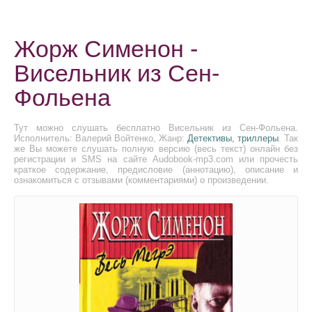
Жорж Сименон -
Висельник из Сен-
Фольена
Тут можно слушать бесплатно Висельник из Сен-Фольена.
Исполнитель: Валерий Войтенко, Жанр:
Детективы, триллеры
. Так
же Вы можете слушать полную версию (весь текст) онлайн без
регистрации и SMS на сайте Audobook-mp3.com или прочесть
краткое содержание, предисловие (аннотацию), описание и
ознакомиться с отзывами (комментариями) о произведении.