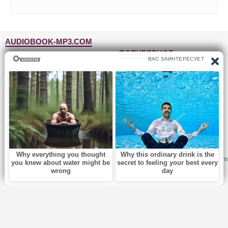
AUDIOBOOK-MP3.COM
ПОПУЛЯРНОЕ
Главная
Жанры
Фантастика и фэнтези
Блог
Детективы, триллеры
Топ-100
Для детей
Авторы
Роман, проза
Исполнители
Приключения
Обратная связь
Юмор, сатира
© 2010-2026
Audiobook-mp3.com