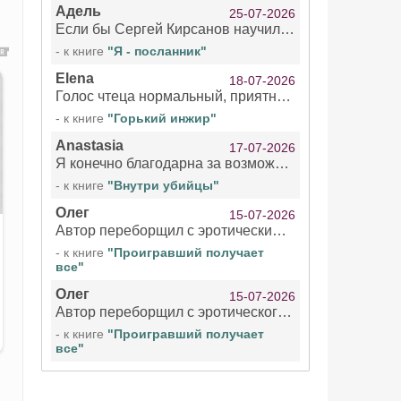
Адель
25-07-2026
Если бы Сергей Кирсанов научился не сглатывать каждые 1-2 минуты слюну, так что слышно в микрофоне и, что вызывает отвращение, то мелжно было бы слушать.
- к книге
"Я - посланник"
Elena
18-07-2026
Голос чтеца нормальный, приятный тембр. Мне очень понравилось озвучивание рассказа. Очень странный отзыв Надежды. Может у неё что-то с нервами?
- к книге
"Горький инжир"
Anastasia
17-07-2026
Я конечно благодарна за возможность бесплатно слушать книги даже новинки , но чтение этой книги просто ужасно
- к книге
"Внутри убийцы"
Олег
15-07-2026
Автор переборщил с эротическими сценами. Похоже, с этим у него проблемы.
- к книге
"Проигравший получает
все"
Олег
15-07-2026
Автор переборщил с эротического сценами. Похоже, с этим у него проблемы.
- к книге
"Проигравший получает
все"