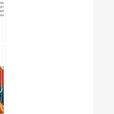
не
дят
ая
йны