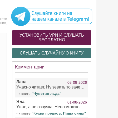
жете
ние,
УСТАНОВИТЬ VPN И СЛУШАТЬ
БЕСПЛАТНО
СЛУШАТЬ СЛУЧАЙНУЮ КНИГУ
Комментарии
Лана
05-08-2026
Ужасно читает. Ну зевать то зачем. Уже не говорю, что ударения ставит, как хочет.
- к книге
"Чувство льда"
Яна
01-08-2026
Ужас, а не озвучка! Невозможно вникать в смысл текста из за кривляний чтеца
- к книге
"Кухня предков. Пища силы"