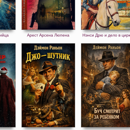
ийца
Арест Арсена Люпена
Нэнси Дрю и дело в цир