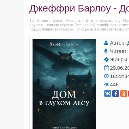
Джеффри Барлоу - До
Тут можно слушать бесплатно Дом в глухом лесу. Ис
слушать полную версию (весь текст) онлайн без регис
предисловие (аннотацию), описание и ознакомиться с о
Автор:
Читает:
Жанры:
29.06.2
16:22:3
446