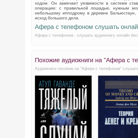
ходом. Он замечает уязвимости в системе став
операцию: с правильной лошадью, нужным мо
небольшому ипподрому в деревне Бельюстаун, 
исход большого дела.
Афера с телефоном слушать онлай
Афера с телефоном - слушать аудиокнигу онлайн бес
Похожие аудиокниги на "Афера с т
Аудиокниги похожие на "Афера с телефоном" слушать