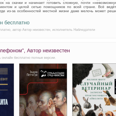
ок на скачки и начинает готовить сложную, почти «невозможну
ментом и целой сетью помощников по всей стране. Всё ведёт
где из-за особенностей местной жизни даже мелочь может реши
н бесплатно
платно, автор Автор неизвестен, исполнитель Наблюдатели
елефоном", Автор неизвестен
 онлайн бесплатно полные версии.