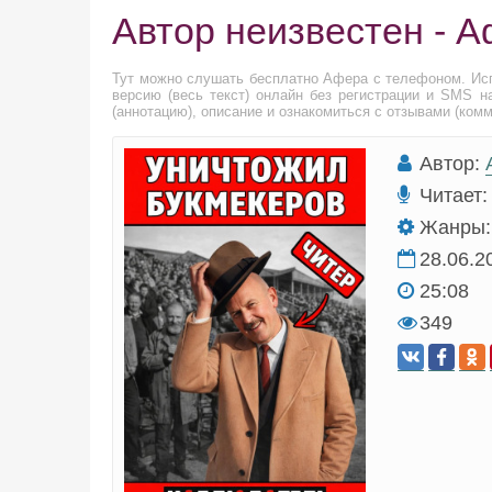
Автор неизвестен - 
Тут можно слушать бесплатно Афера с телефоном. Ис
версию (весь текст) онлайн без регистрации и SMS н
(аннотацию), описание и ознакомиться с отзывами (ком
Автор:
Читает:
Жанры:
28.06.2
25:08
349