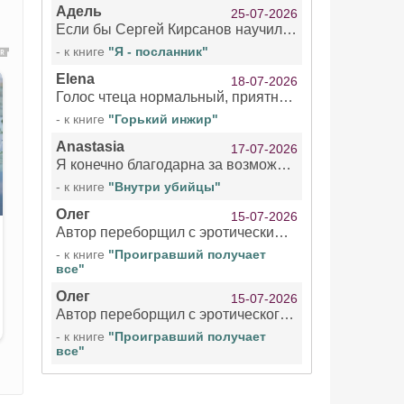
Адель
25-07-2026
Если бы Сергей Кирсанов научился не сглатывать каждые 1-2 минуты слюну, так что слышно в микрофоне и, что вызывает отвращение, то мелжно было бы слушать.
- к книге
"Я - посланник"
Elena
18-07-2026
Голос чтеца нормальный, приятный тембр. Мне очень понравилось озвучивание рассказа. Очень странный отзыв Надежды. Может у неё что-то с нервами?
- к книге
"Горький инжир"
Anastasia
17-07-2026
Я конечно благодарна за возможность бесплатно слушать книги даже новинки , но чтение этой книги просто ужасно
- к книге
"Внутри убийцы"
Олег
15-07-2026
Автор переборщил с эротическими сценами. Похоже, с этим у него проблемы.
- к книге
"Проигравший получает
все"
Олег
15-07-2026
Автор переборщил с эротического сценами. Похоже, с этим у него проблемы.
- к книге
"Проигравший получает
все"