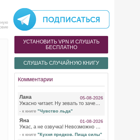
лную
овие
УСТАНОВИТЬ VPN И СЛУШАТЬ
БЕСПЛАТНО
СЛУШАТЬ СЛУЧАЙНУЮ КНИГУ
Комментарии
Лана
05-08-2026
Ужасно читает. Ну зевать то зачем. Уже не говорю, что ударения ставит, как хочет.
- к книге
"Чувство льда"
Яна
01-08-2026
Ужас, а не озвучка! Невозможно вникать в смысл текста из за кривляний чтеца
- к книге
"Кухня предков. Пища силы"