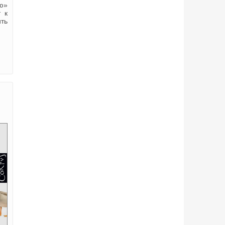
ю»
 к
ть