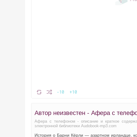
-10
+10
Автор неизвестен - Афера с телеф
Афера с телефоном - описание и краткое содержа
электронной библиотеки Audobook-mp3.com
История о Барни Кёрли — азартном ирландце, ко