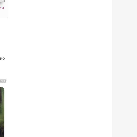
ия
дио