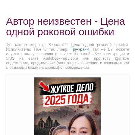
Автор неизвестен - Цена
одной роковой ошибки
Тут можно слушать бесплатно Цена одной роковой ошибки.
Исполнитель: True Crime, Жанр:
Тру-крайм
. Так же Вы можете
слушать полную версию (весь текст) онлайн без регистрации и
SMS на сайте Audobook-mp3.com или прочесть краткое
содержание, предисловие (аннотацию), описание и ознакомиться
с отзывами (комментариями) о произведении.