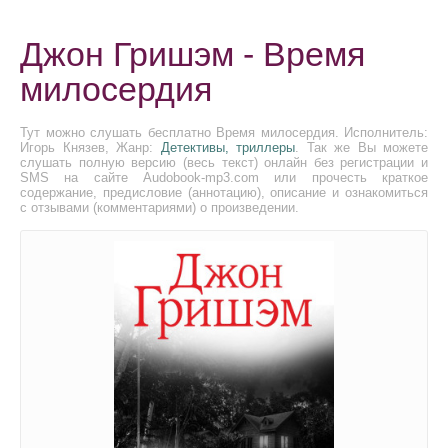
Джон Гришэм - Время
милосердия
Тут можно слушать бесплатно Время милосердия. Исполнитель:
Игорь Князев, Жанр:
Детективы, триллеры
. Так же Вы можете
слушать полную версию (весь текст) онлайн без регистрации и
SMS на сайте Audobook-mp3.com или прочесть краткое
содержание, предисловие (аннотацию), описание и ознакомиться
с отзывами (комментариями) о произведении.