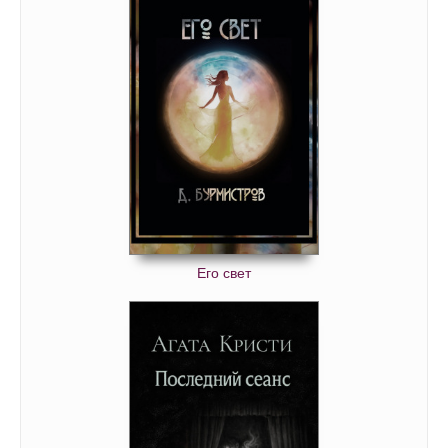
Время милосердия 47
Время милосердия 48
Время милосердия 49
Время милосердия 50
Время милосердия 51
Время милосердия 52
Время милосердия 53
Время милосердия 54
Время милосердия 55
Его свет