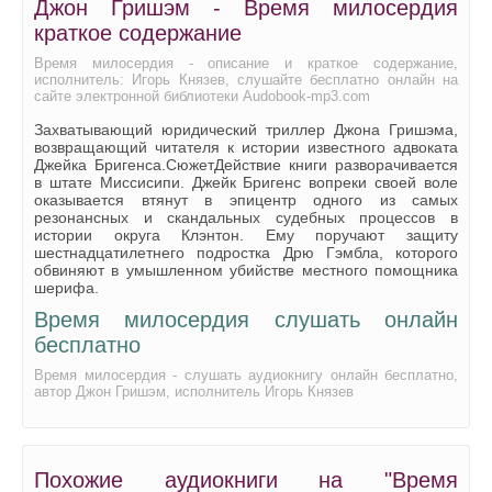
Джон Гришэм - Время милосердия
Время милосердия 19
краткое содержание
Время милосердия 20
Время милосердия - описание и краткое содержание,
исполнитель: Игорь Князев, слушайте бесплатно онлайн на
Время милосердия 21
сайте электронной библиотеки Audobook-mp3.com
Время милосердия 22
Захватывающий юридический триллер Джона Гришэма,
возвращающий читателя к истории известного адвоката
Время милосердия 23
Джейка Бригенса.СюжетДействие книги разворачивается
в штате Миссисипи. Джейк Бригенс вопреки своей воле
Время милосердия 24
оказывается втянут в эпицентр одного из самых
резонансных и скандальных судебных процессов в
Время милосердия 25
истории округа Клэнтон. Ему поручают защиту
шестнадцатилетнего подростка Дрю Гэмбла, которого
Время милосердия 26
обвиняют в умышленном убийстве местного помощника
шерифа.
Время милосердия 27
Время милосердия слушать онлайн
Время милосердия 28
бесплатно
Время милосердия 29
Время милосердия - слушать аудиокнигу онлайн бесплатно,
автор Джон Гришэм, исполнитель Игорь Князев
Время милосердия 30
Время милосердия 31
Время милосердия 32
Похожие аудиокниги на "Время