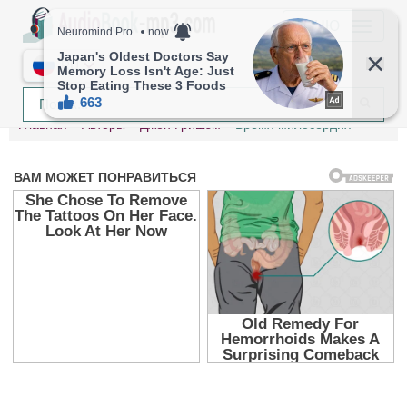
МЕНЮ
RU
Главная
Авторы
Джон Гришэм
Время милосердия