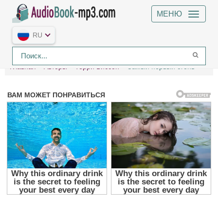
МЕНЮ
RU
Главная
Авторы
Терри Биссон
Самый первый огонь