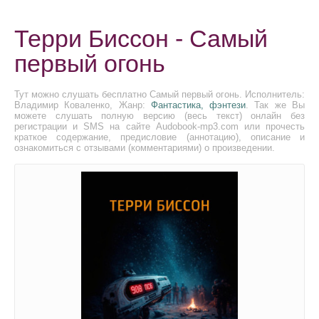
Терри Биссон - Самый
первый огонь
Тут можно слушать бесплатно Самый первый огонь. Исполнитель:
Владимир Коваленко, Жанр:
Фантастика, фэнтези
. Так же Вы
можете слушать полную версию (весь текст) онлайн без
регистрации и SMS на сайте Audobook-mp3.com или прочесть
краткое содержание, предисловие (аннотацию), описание и
ознакомиться с отзывами (комментариями) о произведении.