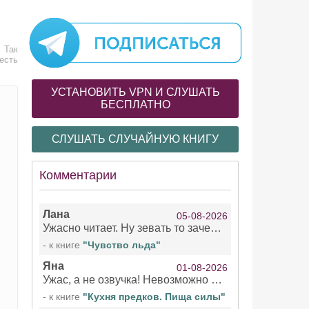
. Так
есть
УСТАНОВИТЬ VPN И СЛУШАТЬ
БЕСПЛАТНО
СЛУШАТЬ СЛУЧАЙНУЮ КНИГУ
Комментарии
Лана
05-08-2026
Ужасно читает. Ну зевать то зачем. Уже не говорю, что ударения ставит, как хочет.
- к книге
"Чувство льда"
Яна
01-08-2026
Ужас, а не озвучка! Невозможно вникать в смысл текста из за кривляний чтеца
- к книге
"Кухня предков. Пища силы"