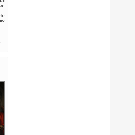
ив
ме
т —
.Но
 во
а