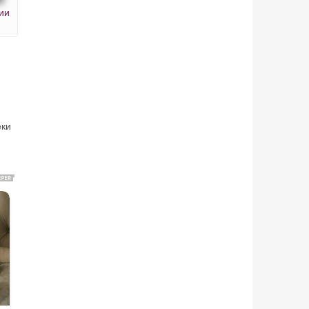
ии
еки