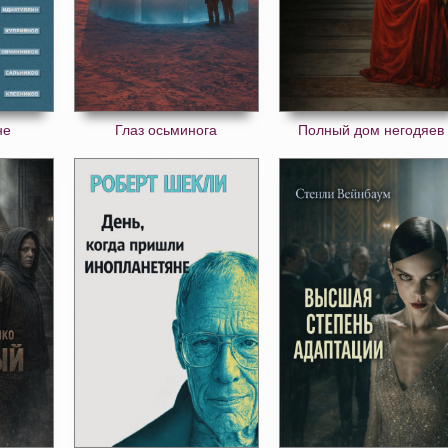
не
Глаз осьминога
Полный дом негодяев