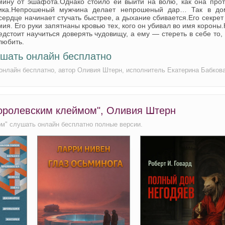
ину от эшафота.Однако стоило ей выйти на волю, как она прот
ника.Непрошеный мужчина делает непрошеный дар… Так в до
ердце начинает стучать быстрее, а дыхание сбивается.Его секре
ия. Его руки запятнаны кровью тех, кого он убивал во имя короны
дстоит научиться доверять чудовищу, а ему — стереть в себе то,
любить.
ушать онлайн бесплатно
 онлайн бесплатно, автор Оливия Штерн, исполнитель Екатерина Бабков
королевским клеймом", Оливия Штерн
ом" слушать онлайн бесплатно полные версии.