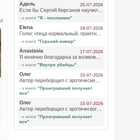
Адель
25-07-2026
Если бы Сергей Кирсанов научился не сглатывать каждые 1-2 минуты слюну, так что слышно в микрофоне и, что вызывает отвращение, то мелжно было бы слушать.
- к книге
"Я - посланник"
Elena
18-07-2026
Голос чтеца нормальный, приятный тембр. Мне очень понравилось озвучивание рассказа. Очень странный отзыв Надежды. Может у неё что-то с нервами?
- к книге
"Горький инжир"
Anastasia
17-07-2026
Я конечно благодарна за возможность бесплатно слушать книги даже новинки , но чтение этой книги просто ужасно
- к книге
"Внутри убийцы"
Олег
15-07-2026
Автор переборщил с эротическими сценами. Похоже, с этим у него проблемы.
- к книге
"Проигравший получает
все"
Олег
15-07-2026
Автор переборщил с эротического сценами. Похоже, с этим у него проблемы.
- к книге
"Проигравший получает
все"