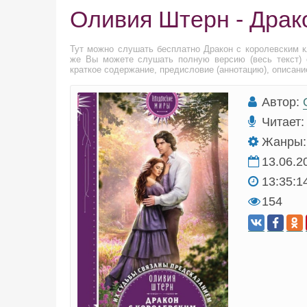
Оливия Штерн - Драк
Тут можно слушать бесплатно Дракон с королевским 
же Вы можете слушать полную версию (весь текст) 
краткое содержание, предисловие (аннотацию), описани
Автор:
Читает:
Жанры:
13.06.2
13:35:1
154