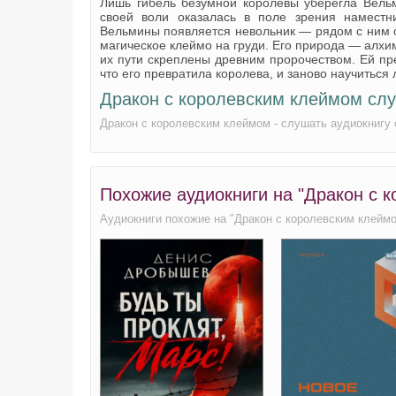
Лишь гибель безумной королевы уберегла Вельм
своей воли оказалась в поле зрения намест
Вельмины появляется невольник — рядом с ним с
магическое клеймо на груди. Его природа — алхим
их пути скреплены древним пророчеством. Ей пре
что его превратила королева, и заново научиться 
Дракон с королевским клеймом сл
Дракон с королевским клеймом - слушать аудиокнигу
Похожие аудиокниги на "Дракон с 
Аудиокниги похожие на "Дракон с королевским клейм