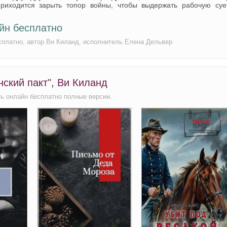
риходится зарыть топор войны, чтобы выдержать рабочую сует
йн бесплатно
сплатно, автор Ви Киланд, исполнитель Елена Дельвер
ский пакт", Ви Киланд
ь онлайн бесплатно полные версии.