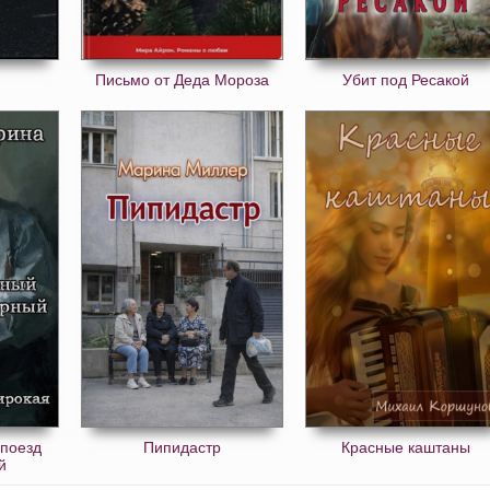
Письмо от Деда Мороза
Убит под Ресакой
поезд
Пипидастр
Красные каштаны
й