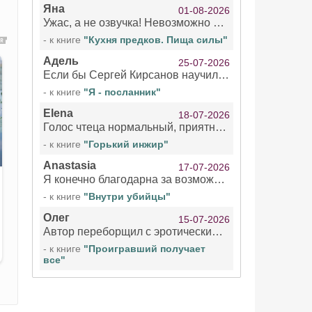
Яна
01-08-2026
Ужас, а не озвучка! Невозможно вникать в смысл текста из за кривляний чтеца
- к книге
"Кухня предков. Пища силы"
Адель
25-07-2026
Если бы Сергей Кирсанов научился не сглатывать каждые 1-2 минуты слюну, так что слышно в микрофоне и, что вызывает отвращение, то мелжно было бы слушать.
- к книге
"Я - посланник"
Elena
18-07-2026
Голос чтеца нормальный, приятный тембр. Мне очень понравилось озвучивание рассказа. Очень странный отзыв Надежды. Может у неё что-то с нервами?
- к книге
"Горький инжир"
Anastasia
17-07-2026
Я конечно благодарна за возможность бесплатно слушать книги даже новинки , но чтение этой книги просто ужасно
- к книге
"Внутри убийцы"
Олег
15-07-2026
Автор переборщил с эротическими сценами. Похоже, с этим у него проблемы.
- к книге
"Проигравший получает
все"