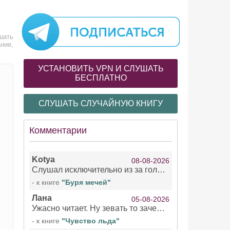
шать
ние,
УСТАНОВИТЬ VPN И СЛУШАТЬ
БЕСПЛАТНО
СЛУШАТЬ СЛУЧАЙНУЮ КНИГУ
Комментарии
Kotya
08-08-2026
Слушал исключительно из за голоса девушки озвучивающей Арью Сансу и Кейтлин . Жаль что ее голос не озвучил остальное . При всем уважении к чтецами мужчинам/не. Интересно, есть ли с ее озвучкой еще какие нибудь книги?!
- к книге
"Буря мечей"
Лана
05-08-2026
Ужасно читает. Ну зевать то зачем. Уже не говорю, что ударения ставит, как хочет.
- к книге
"Чувство льда"