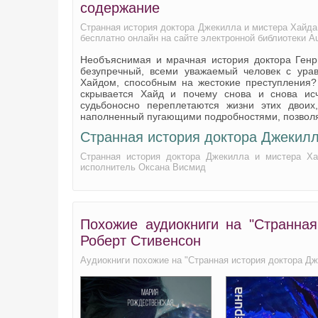
содержание
Странная история доктора Джекилла и мистера Хайда
бесплатно онлайн на сайте электронной библиотеки 
Необъяснимая и мрачная история доктора Генри
безупречный, всеми уважаемый человек с ур
Хайдом, способным на жестокие преступления?
скрывается Хайд и почему снова и снова исч
судьбоносно переплетаются жизни этих двоих
наполненный пугающими подробностями, позволяе
Странная история доктора Джекилл
Странная история доктора Джекилла и мистера Хай
исполнитель Оксана Висмид
Похожие аудиокниги на "Странная
Роберт Стивенсон
Аудиокниги похожие на "Странная история доктора Д