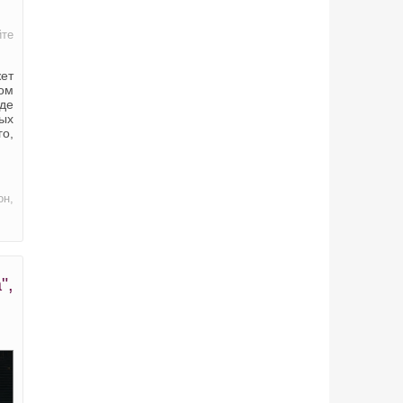
йте
ет
ом
де
ых
о,
он,
",