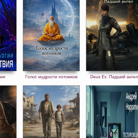
вия
Голос мудрости потомков
Deus Ex. Падший анге