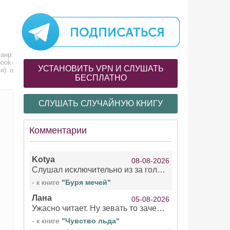
анр:
ook-
УСТАНОВИТЬ VPN И СЛУШАТЬ
и) о
БЕСПЛАТНО
СЛУШАТЬ СЛУЧАЙНУЮ КНИГУ
Комментарии
Kotya
08-08-2026
Слушал исключительно из за голоса девушки озвучивающей Арью Сансу и Кейтлин . Жаль что ее голос не озвучил остальное . При всем уважении к чтецами мужчинам/не. Интересно, есть ли с ее озвучкой еще какие нибудь книги?!
- к книге
"Буря мечей"
Лана
05-08-2026
Ужасно читает. Ну зевать то зачем. Уже не говорю, что ударения ставит, как хочет.
- к книге
"Чувство льда"