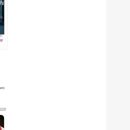
ор
дио