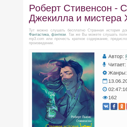
Роберт Стивенсон - 
Джекилла и мистера 
Тут можно слушать бесплатно Странная история до
Фантастика, фэнтези
. Так же Вы можете слушать полн
mp3.com или прочесть краткое содержание, предисло
произведении.
Автор:
Читает:
Жанры:
13.06.2
02:47:1
162