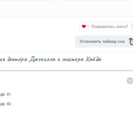
Понравилась книга?
Установить таймер сна
ия доктора Джекилла и мистера Хайда
йда 01
йда 02