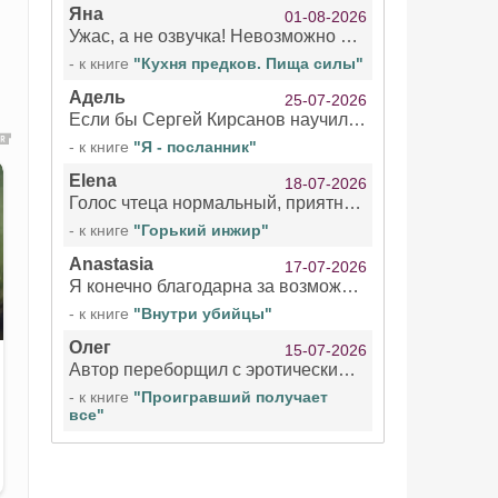
Яна
01-08-2026
Ужас, а не озвучка! Невозможно вникать в смысл текста из за кривляний чтеца
- к книге
"Кухня предков. Пища силы"
Адель
25-07-2026
Если бы Сергей Кирсанов научился не сглатывать каждые 1-2 минуты слюну, так что слышно в микрофоне и, что вызывает отвращение, то мелжно было бы слушать.
- к книге
"Я - посланник"
Elena
18-07-2026
Голос чтеца нормальный, приятный тембр. Мне очень понравилось озвучивание рассказа. Очень странный отзыв Надежды. Может у неё что-то с нервами?
- к книге
"Горький инжир"
Anastasia
17-07-2026
Я конечно благодарна за возможность бесплатно слушать книги даже новинки , но чтение этой книги просто ужасно
- к книге
"Внутри убийцы"
Олег
15-07-2026
Автор переборщил с эротическими сценами. Похоже, с этим у него проблемы.
- к книге
"Проигравший получает
все"