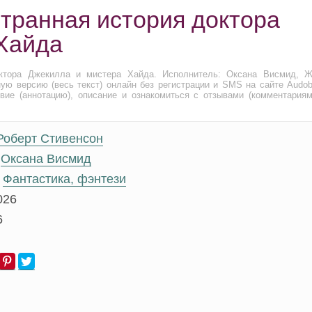
Странная история доктора
Хайда
ктора Джекилла и мистера Хайда. Исполнитель: Оксана Висмид, Ж
ую версию (весь текст) онлайн без регистрации и SMS на сайте Audob
вие (аннотацию), описание и ознакомиться с отзывами (комментариям
Роберт Стивенсон
Оксана Висмид
Фантастика, фэнтези
026
6