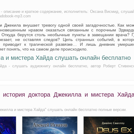
 - описание и краткое содержание, исполнитель: Оксана Висмид, слуша
Audobook-mp3.com
 Джекила внушает тревогу одной своей загадочностью. Как мож
авновешенным нравом оказаться связанным с порочным Эдвард
 Откуда берутся столь необычные пункты в завещании врача? Г
езает, не оставляя следов? Цепь странных событий, в котор
, приводит к трагической развязке… И лишь дневник умершег
т понять, что на самом деле происходило.
а и мистера Хайда слушать онлайн бесплатно
да - слушать аудиокнигу онлайн бесплатно, автор Роберт Стивенс
 история доктора Джекилла и мистера Хайда
жекилла и мистера Хайда" слушать онлайн бесплатно полные версии.