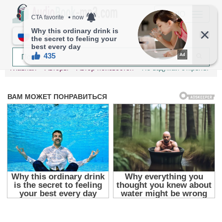
МЕНЮ
RU
Главная
Авторы
Автор неизвестен
Не вздумай открыть!