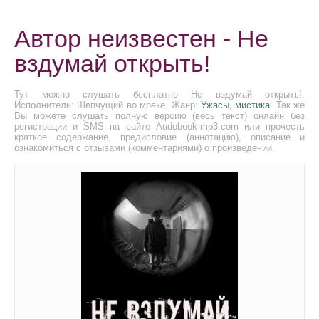
Автор неизвестен - Не
вздумай открыть!
Тут можно слушать бесплатно Не вздумай открыть!.
Исполнитель: Шепчущий во мраке, Жанр:
Ужасы, мистика
. Так же
Вы можете слушать полную версию (весь текст) онлайн без
регистрации и SMS на сайте Audobook-mp3.com или прочесть
краткое содержание, предисловие (аннотацию), описание и
ознакомиться с отзывами (комментариями) о произведении.