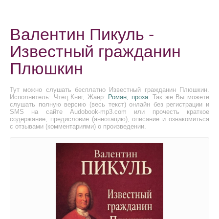
Валентин Пикуль -
Известный гражданин
Плюшкин
Тут можно слушать бесплатно Известный гражданин Плюшкин.
Исполнитель: Чтец Книг, Жанр:
Роман, проза
. Так же Вы можете
слушать полную версию (весь текст) онлайн без регистрации и
SMS на сайте Audobook-mp3.com или прочесть краткое
содержание, предисловие (аннотацию), описание и ознакомиться
с отзывами (комментариями) о произведении.