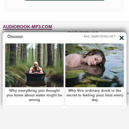
AUDIOBOOK-MP3.COM
ПОПУЛЯРНОЕ
Главная
Жанры
Фантастика и фэнтези
Блог
Детективы, триллеры
Топ-100
Для детей
Авторы
Роман, проза
Исполнители
Приключения
Обратная связь
Юмор, сатира
© 2010-2026
Audiobook-mp3.com