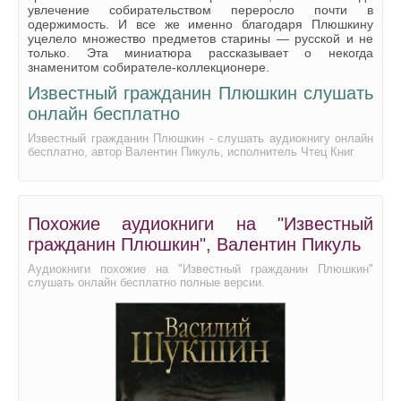
увлечение собирательством переросло почти в
одержимость. И все же именно благодаря Плюшкину
уцелело множество предметов старины — русской и не
только. Эта миниатюра рассказывает о некогда
знаменитом собирателе-коллекционере.
Известный гражданин Плюшкин слушать
онлайн бесплатно
Известный гражданин Плюшкин - слушать аудиокнигу онлайн
бесплатно, автор Валентин Пикуль, исполнитель Чтец Книг
Похожие аудиокниги на "Известный
гражданин Плюшкин", Валентин Пикуль
Аудиокниги похожие на "Известный гражданин Плюшкин"
слушать онлайн бесплатно полные версии.