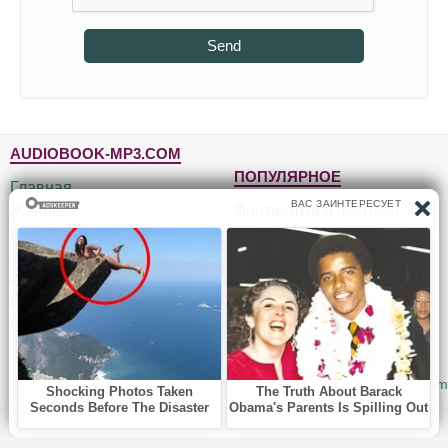
Send
AUDIOBOOK-MP3.COM
ПОПУЛЯРНОЕ
Главная
Жанры
Фантастика и фэнтези
Блог
Детективы, триллеры
Топ-100
Для детей
Авторы
Роман, проза
Исполнители
Приключения
Обратная связь
Юмор, сатира
© 2010-2026
Audiobook-mp3.com