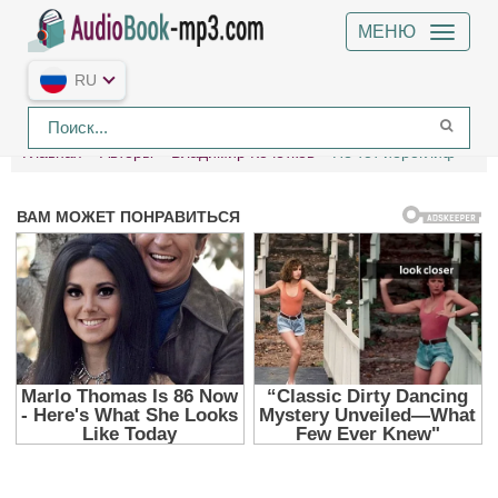
МЕНЮ
RU
Главная
Авторы
Владимир Кочетков
Не тот иероглиф