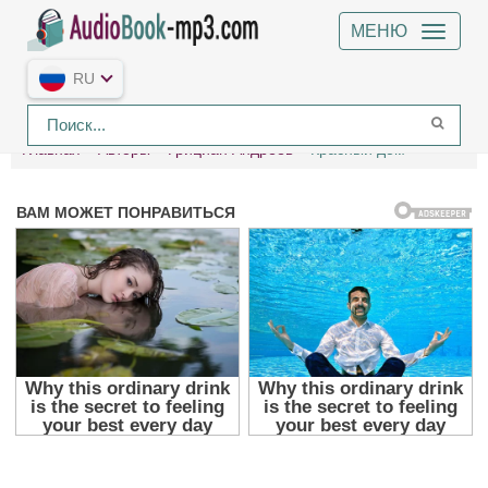
МЕНЮ
RU
Главная
Авторы
Грициан Андреев
Красный дом