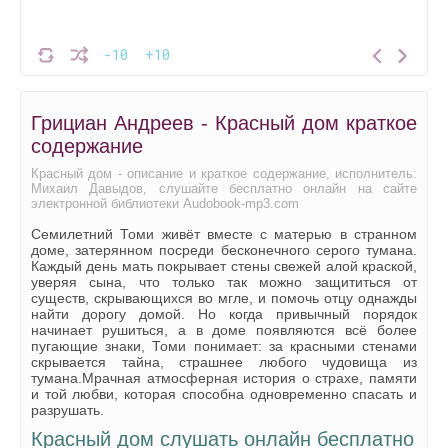
-10
+10
Грициан Андреев - Красный дом краткое
содержание
Красный дом - описание и краткое содержание, исполнитель:
Михаил Давыдов, слушайте бесплатно онлайн на сайте
электронной библиотеки Audobook-mp3.com
Семилетний Томи живёт вместе с матерью в странном
доме, затерянном посреди бесконечного серого тумана.
Каждый день мать покрывает стены свежей алой краской,
уверяя сына, что только так можно защититься от
существ, скрывающихся во мгле, и помочь отцу однажды
найти дорогу домой. Но когда привычный порядок
начинает рушиться, а в доме появляются всё более
пугающие знаки, Томи понимает: за красными стенами
скрывается тайна, страшнее любого чудовища из
тумана.Мрачная атмосферная история о страхе, памяти
и той любви, которая способна одновременно спасать и
разрушать.
Красный дом слушать онлайн бесплатно