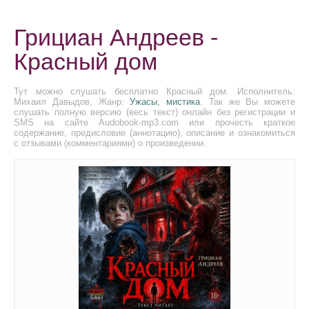
Грициан Андреев -
Красный дом
Тут можно слушать бесплатно Красный дом. Исполнитель:
Михаил Давыдов, Жанр:
Ужасы, мистика
. Так же Вы можете
слушать полную версию (весь текст) онлайн без регистрации и
SMS на сайте Audobook-mp3.com или прочесть краткое
содержание, предисловие (аннотацию), описание и ознакомиться
с отзывами (комментариями) о произведении.