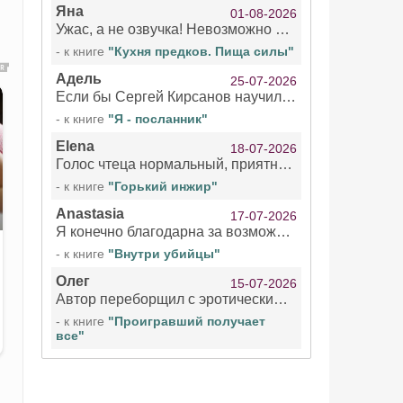
Яна
01-08-2026
Ужас, а не озвучка! Невозможно вникать в смысл текста из за кривляний чтеца
- к книге
"Кухня предков. Пища силы"
Адель
25-07-2026
Если бы Сергей Кирсанов научился не сглатывать каждые 1-2 минуты слюну, так что слышно в микрофоне и, что вызывает отвращение, то мелжно было бы слушать.
- к книге
"Я - посланник"
Elena
18-07-2026
Голос чтеца нормальный, приятный тембр. Мне очень понравилось озвучивание рассказа. Очень странный отзыв Надежды. Может у неё что-то с нервами?
- к книге
"Горький инжир"
Anastasia
17-07-2026
Я конечно благодарна за возможность бесплатно слушать книги даже новинки , но чтение этой книги просто ужасно
- к книге
"Внутри убийцы"
Олег
15-07-2026
Автор переборщил с эротическими сценами. Похоже, с этим у него проблемы.
- к книге
"Проигравший получает
все"