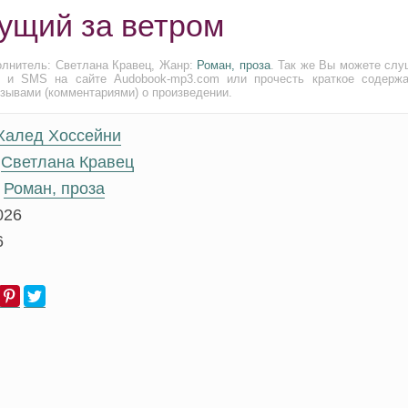
гущий за ветром
олнитель: Светлана Кравец, Жанр:
Роман, проза
. Так же Вы можете слу
и и SMS на сайте Audobook-mp3.com или прочесть краткое содержа
тзывами (комментариями) о произведении.
Халед Хоссейни
Светлана Кравец
Роман, проза
026
6