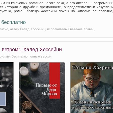
ним из ключевых романов нового века, а его автора — современ
я история о дружбе и преданности, о предательстве и искуплен
грустью, роман Халеда Хоссейни похож на живописное полотно,
 бесплатно
латно, автор Халед Хоссейни, исполнитель Светлана Кравец
а ветром", Халед Хоссейни
 онлайн бесплатно полные версии.