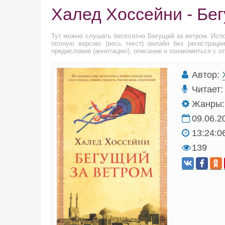
Халед Хоссейни - Бе
Тут можно слушать бесплатно Бегущий за ветром. Исп
полную версию (весь текст) онлайн без регистраци
предисловие (аннотацию), описание и ознакомиться с о
Автор:
Читает:
Жанры:
09.06.2
13:24:0
139