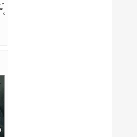
ным
ии.
 к