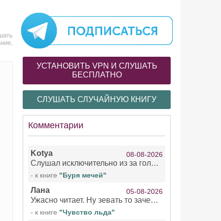
шать
ние,
УСТАНОВИТЬ VPN И СЛУШАТЬ
БЕСПЛАТНО
СЛУШАТЬ СЛУЧАЙНУЮ КНИГУ
Комментарии
Kotya
08-08-2026
Слушал исключительно из за голоса девушки озвучивающей Арью Сансу и Кейтлин . Жаль что ее голос не озвучил остальное . При всем уважении к чтецами мужчинам/не. Интересно, есть ли с ее озвучкой еще какие нибудь книги?!
- к книге
"Буря мечей"
Лана
05-08-2026
Ужасно читает. Ну зевать то зачем. Уже не говорю, что ударения ставит, как хочет.
- к книге
"Чувство льда"