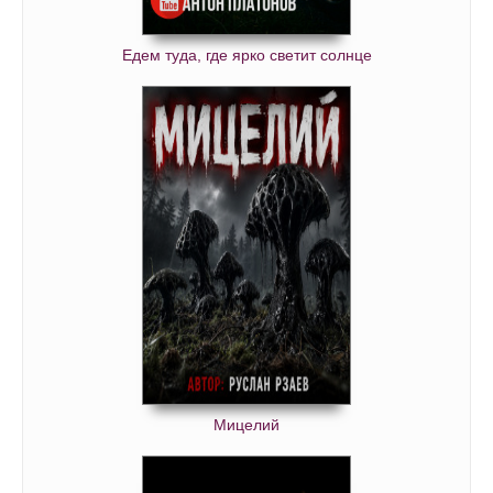
Едем туда, где ярко светит солнце
Мицелий