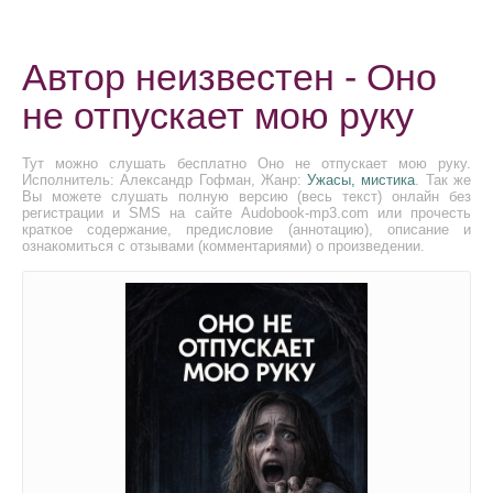
Автор неизвестен - Оно
не отпускает мою руку
Тут можно слушать бесплатно Оно не отпускает мою руку.
Исполнитель: Александр Гофман, Жанр:
Ужасы, мистика
. Так же
Вы можете слушать полную версию (весь текст) онлайн без
регистрации и SMS на сайте Audobook-mp3.com или прочесть
краткое содержание, предисловие (аннотацию), описание и
ознакомиться с отзывами (комментариями) о произведении.