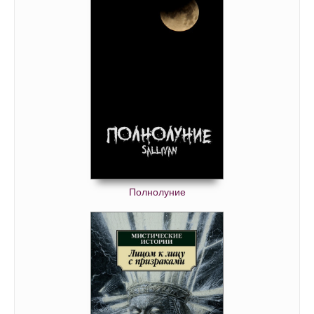
Полнолуние