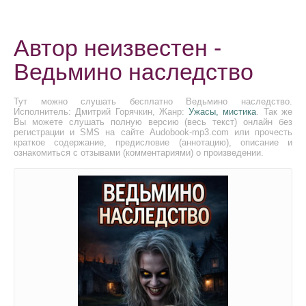
Автор неизвестен -
Ведьмино наследство
Тут можно слушать бесплатно Ведьмино наследство.
Исполнитель: Дмитрий Горячкин, Жанр:
Ужасы, мистика
. Так же
Вы можете слушать полную версию (весь текст) онлайн без
регистрации и SMS на сайте Audobook-mp3.com или прочесть
краткое содержание, предисловие (аннотацию), описание и
ознакомиться с отзывами (комментариями) о произведении.