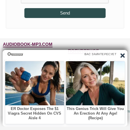
Send
AUDIOBOOK-MP3.COM
ПОПУЛЯРНОЕ
Главная
Жанры
Фантастика и фэнтези
Блог
Детективы, триллеры
Топ-100
Для детей
Авторы
Роман, проза
Исполнители
Приключения
Обратная связь
Юмор, сатира
© 2010-2026
Audiobook-mp3.com