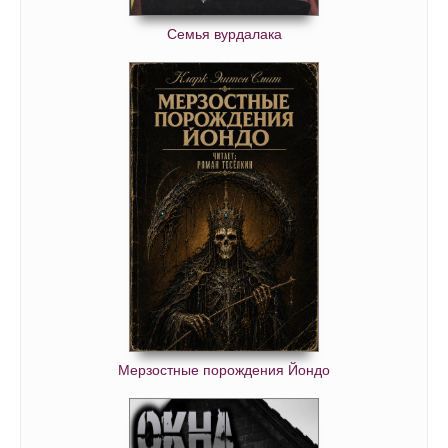
Семья вурдалака
Мерзостные порождения Йондо