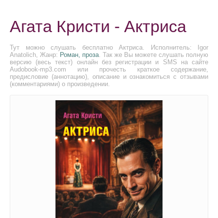
Агата Кристи - Актриса
Тут можно слушать бесплатно Актриса. Исполнитель: Igor
Anatolich, Жанр:
Роман, проза
. Так же Вы можете слушать полную
версию (весь текст) онлайн без регистрации и SMS на сайте
Audobook-mp3.com или прочесть краткое содержание,
предисловие (аннотацию), описание и ознакомиться с отзывами
(комментариями) о произведении.