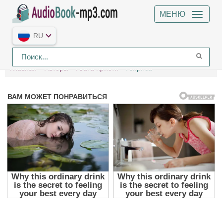
МЕНЮ
RU
Главная
Авторы
Агата Кристи
Актриса