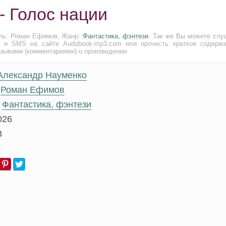
- Голос нации
ель: Роман Ефимов, Жанр:
Фантастика, фэнтези
. Так же Вы можете слу
и и SMS на сайте Audobook-mp3.com или прочесть краткое содержа
тзывами (комментариями) о произведении.
Александр Науменко
Роман Ефимов
Фантастика, фэнтези
026
3