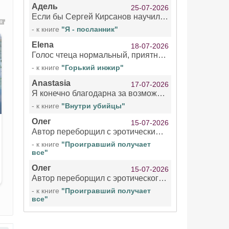
Адель
25-07-2026
Если бы Сергей Кирсанов научился не сглатывать каждые 1-2 минуты слюну, так что слышно в микрофоне и, что вызывает отвращение, то мелжно было бы слушать.
- к книге
"Я - посланник"
Elena
18-07-2026
Голос чтеца нормальный, приятный тембр. Мне очень понравилось озвучивание рассказа. Очень странный отзыв Надежды. Может у неё что-то с нервами?
- к книге
"Горький инжир"
Anastasia
17-07-2026
Я конечно благодарна за возможность бесплатно слушать книги даже новинки , но чтение этой книги просто ужасно
- к книге
"Внутри убийцы"
Олег
15-07-2026
Автор переборщил с эротическими сценами. Похоже, с этим у него проблемы.
- к книге
"Проигравший получает
все"
Олег
15-07-2026
Автор переборщил с эротического сценами. Похоже, с этим у него проблемы.
- к книге
"Проигравший получает
все"