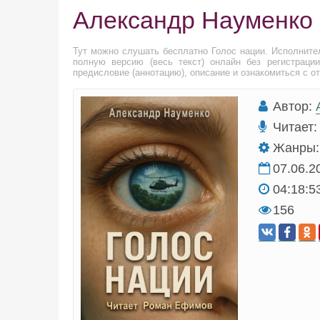
Александр Науменко 
Тут можно слушать бесплатно Голос нации. Исполнит
полную версию (весь текст) онлайн без регистраци
предисловие (аннотацию), описание и ознакомиться с о
Автор:
Читает:
Жанры:
07.06.2
04:18:5
156