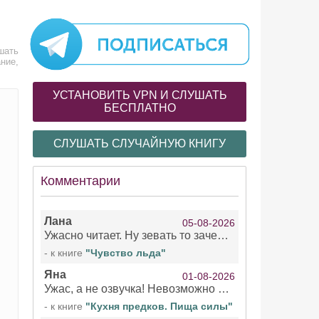
шать
ние,
УСТАНОВИТЬ VPN И СЛУШАТЬ
БЕСПЛАТНО
СЛУШАТЬ СЛУЧАЙНУЮ КНИГУ
Комментарии
Лана
05-08-2026
Ужасно читает. Ну зевать то зачем. Уже не говорю, что ударения ставит, как хочет.
- к книге
"Чувство льда"
Яна
01-08-2026
Ужас, а не озвучка! Невозможно вникать в смысл текста из за кривляний чтеца
- к книге
"Кухня предков. Пища силы"