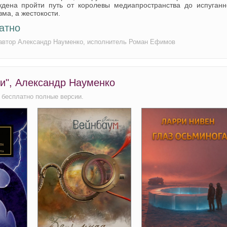
ждена пройти путь от королевы медиапространства до испуганн
ма, а жестокости.
атно
, автор Александр Науменко, исполнитель Роман Ефимов
ии", Александр Науменко
 бесплатно полные версии.