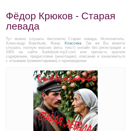
Фёдор Крюков - Старая
левада
Тут можно слушать бесплатно Старая левада. Исполнитель:
Александр Воробьёв, Жанр:
Классика
. Так же Вы можете
слушать полную версию (весь текст) онлайн без регистрации и
SMS на сайте Audobook-mp3.com или прочесть краткое
содержание, предисловие (аннотацию), описание и ознакомиться
с отзывами (комментариями) о произведении.