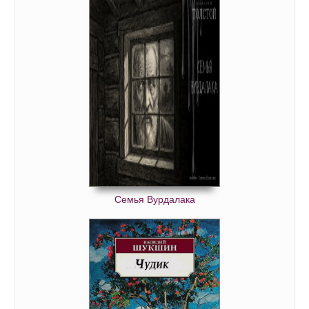
Семья Вурдалака