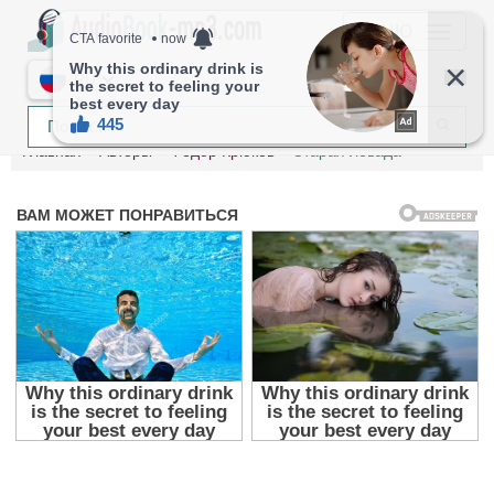
МЕНЮ
RU
Главная
Авторы
Фёдор Крюков
Старая левада