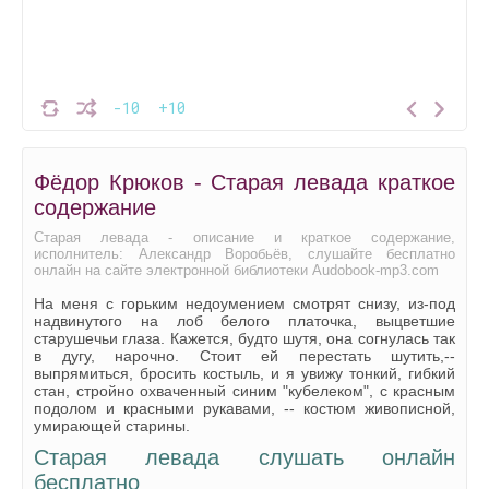
-10
+10
Фёдор Крюков - Старая левада краткое
содержание
Старая левада - описание и краткое содержание,
исполнитель: Александр Воробьёв, слушайте бесплатно
онлайн на сайте электронной библиотеки Audobook-mp3.com
На меня с горьким недоумением смотрят снизу, из-под
надвинутого на лоб белого платочка, выцветшие
старушечьи глаза. Кажется, будто шутя, она согнулась так
в дугу, нарочно. Стоит ей перестать шутить,--
выпрямиться, бросить костыль, и я увижу тонкий, гибкий
стан, стройно охваченный синим "кубелеком", с красным
подолом и красными рукавами, -- костюм живописной,
умирающей старины.
Старая левада слушать онлайн
бесплатно