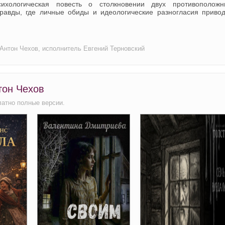
хологическая повесть о столкновении двух противоположн
равды, где личные обиды и идеологические разногласия привод
 Антон Чехов, исполнитель Евгений Терновский
тон Чехов
латно полные версии.