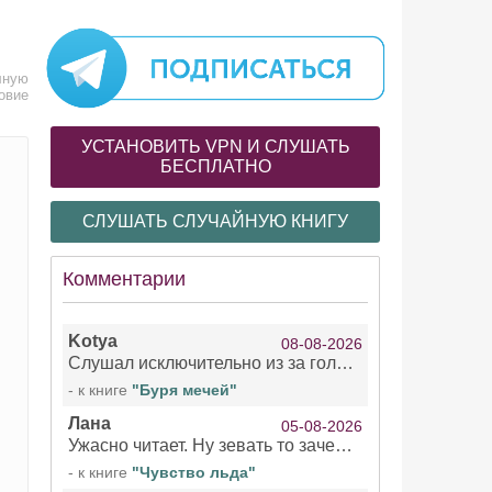
лную
овие
УСТАНОВИТЬ VPN И СЛУШАТЬ
БЕСПЛАТНО
СЛУШАТЬ СЛУЧАЙНУЮ КНИГУ
Комментарии
Kotya
08-08-2026
Слушал исключительно из за голоса девушки озвучивающей Арью Сансу и Кейтлин . Жаль что ее голос не озвучил остальное . При всем уважении к чтецами мужчинам/не. Интересно, есть ли с ее озвучкой еще какие нибудь книги?!
- к книге
"Буря мечей"
Лана
05-08-2026
Ужасно читает. Ну зевать то зачем. Уже не говорю, что ударения ставит, как хочет.
- к книге
"Чувство льда"