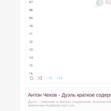
07
08
09
10
11
12
13
14
15
16
-10
+10
17
18
Антон Чехов - Дуэль краткое соде
19
Дуэль - описание и краткое содержание, исполнител
20
библиотеки Audobook-mp3.com