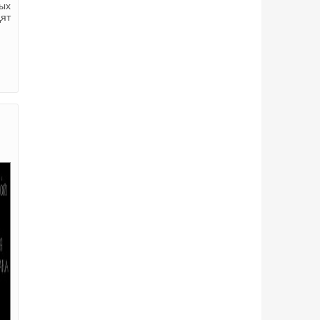
ых
ят