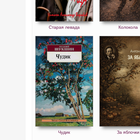
Старая левада
Колокола
Чудик
За яблочки