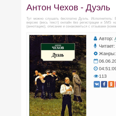
Антон Чехов - Дуэль
Тут можно слушать бесплатно Дуэль. Исполнитель: 
версию (весь текст) онлайн без регистрации и SMS н
(аннотацию), описание и ознакомиться с отзывами (ком
Автор:
Читает:
Жанры:
06.06.2
04:51:0
113