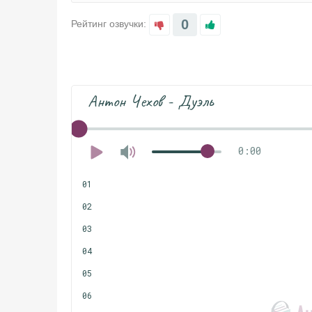
0
Рейтинг озвучки:
Антон Чехов - Дуэль
0:00
01
02
03
04
05
06