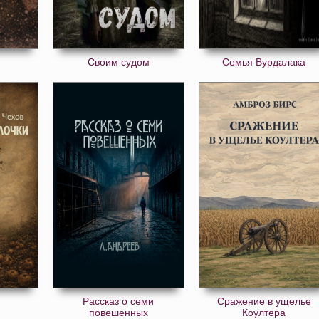
Своим судом
Семья Вурдалака
Рассказ о семи
Сражение в ущелье
повешенных
Коултера