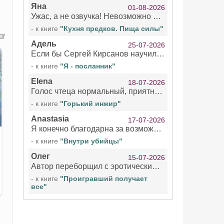
Яна
01-08-2026
Ужас, а не озвучка! Невозможно вникать в смысл текста из за кривляний чтеца
- к книге
"Кухня предков. Пища силы"
Адель
25-07-2026
Если бы Сергей Кирсанов научился не сглатывать каждые 1-2 минуты слюну, так что слышно в микрофоне и, что вызывает отвращение, то мелжно было бы слушать.
- к книге
"Я - посланник"
Elena
18-07-2026
Голос чтеца нормальный, приятный тембр. Мне очень понравилось озвучивание рассказа. Очень странный отзыв Надежды. Может у неё что-то с нервами?
- к книге
"Горький инжир"
Anastasia
17-07-2026
Я конечно благодарна за возможность бесплатно слушать книги даже новинки , но чтение этой книги просто ужасно
- к книге
"Внутри убийцы"
Олег
15-07-2026
Автор переборщил с эротическими сценами. Похоже, с этим у него проблемы.
- к книге
"Проигравший получает
все"