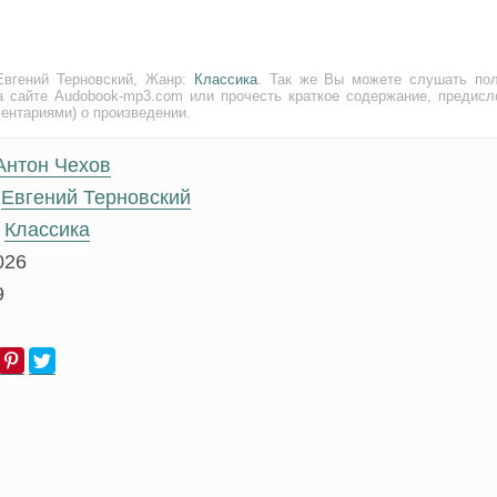
Евгений Терновский, Жанр:
Классика
. Так же Вы можете слушать по
а сайте Audobook-mp3.com или прочесть краткое содержание, предисл
ментариями) о произведении.
Антон Чехов
Евгений Терновский
Классика
026
9