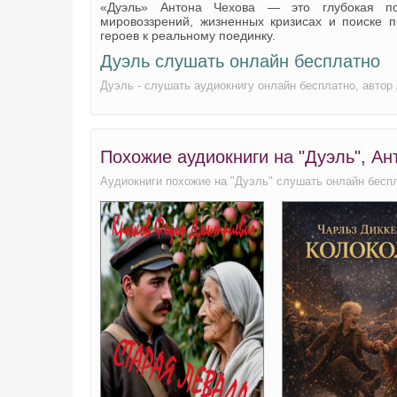
«Дуэль» Антона Чехова — это глубокая пси
21
мировоззрений, жизненных кризисах и поиске п
героев к реальному поединку.
Дуэль слушать онлайн бесплатно
Дуэль - слушать аудиокнигу онлайн бесплатно, автор
Похожие аудиокниги на "Дуэль", Ан
Аудиокниги похожие на "Дуэль" слушать онлайн бесп