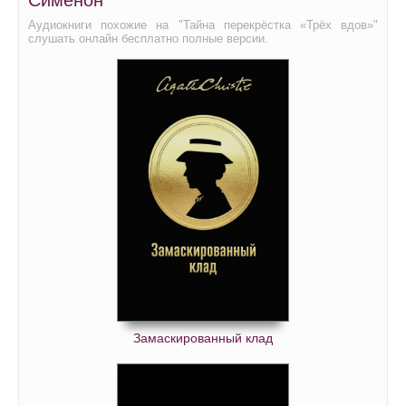
Сименон
Аудиокниги похожие на "Тайна перекрёстка «Трёх вдов»"
слушать онлайн бесплатно полные версии.
Замаскированный клад