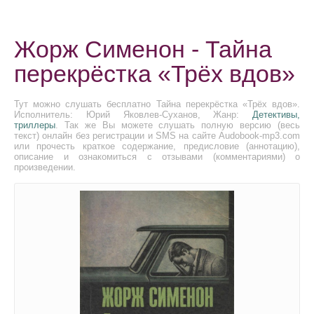
Жорж Сименон - Тайна
перекрёстка «Трёх вдов»
Тут можно слушать бесплатно Тайна перекрёстка «Трёх вдов».
Исполнитель: Юрий Яковлев-Суханов, Жанр:
Детективы,
триллеры
. Так же Вы можете слушать полную версию (весь
текст) онлайн без регистрации и SMS на сайте Audobook-mp3.com
или прочесть краткое содержание, предисловие (аннотацию),
описание и ознакомиться с отзывами (комментариями) о
произведении.