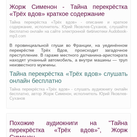
Жорж Сименон - Тайна перекрёстка
«Трёх вдов» краткое содержание
Тайна перекрёстка «Трёх вдов» - описание и краткое
содержание, исполнитель: Юрий Яковлев-Суханов, слушайте
бесплатно онлайн на сайте электронной библиотеки Audobook-
mp3.com
В провинциальной глуши во Франции, на уединённом
перекрёстке Трёх Вдов, происходит загадочное
преступление. В гараже местного датчанина-аристократа
находят угнанный автомобиль, а внутри машины — труп
неизвестного мужчины.
Тайна перекрёстка «Трёх вдов» слушать
онлайн бесплатно
Тайна перекрёстка «Трёх вдов» - слушать аудиокнигу онлайн
бесплатно, автор Жорж Сименон, исполнитель Юрий Яковлев-
Суханов
Похожие аудиокниги на "Тайна
перекрёстка «Трёх вдов»", Жорж