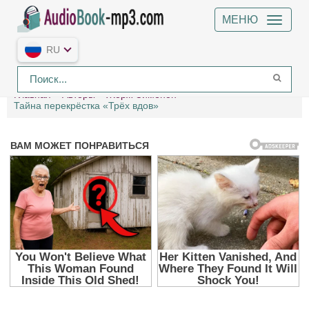
МЕНЮ
RU
Главная
Авторы
Жорж Сименон
Тайна перекрёстка «Трёх вдов»