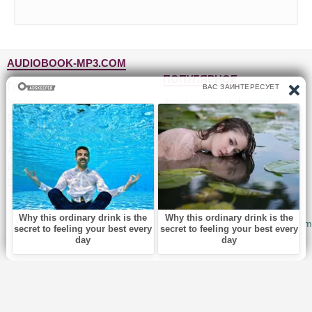
AUDIOBOOK-MP3.COM
ПОПУЛЯРНОЕ
Главная
Жанры
Фантастика и фэнтези
Блог
Детективы, триллеры
Топ-100
Для детей
Авторы
Роман, проза
Исполнители
Приключения
Обратная связь
Юмор, сатира
© 2010-2026
Audiobook-mp3.com