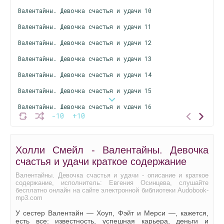
Валентайны. Девочка счастья и удачи 10
Валентайны. Девочка счастья и удачи 11
Валентайны. Девочка счастья и удачи 12
Валентайны. Девочка счастья и удачи 13
Валентайны. Девочка счастья и удачи 14
Валентайны. Девочка счастья и удачи 15
Валентайны. Девочка счастья и удачи 16
-10
+10
Валентайны. Девочка счастья и удачи 17
Валентайны. Девочка счастья и удачи 18
Холли Смейл - Валентайны. Девочка
Валентайны. Девочка счастья и удачи 19
счастья и удачи краткое содержание
Валентайны. Девочка счастья и удачи 20
Валентайны. Девочка счастья и удачи - описание и краткое
содержание, исполнитель: Евгения Осинцева, слушайте
Валентайны. Девочка счастья и удачи 21
бесплатно онлайн на сайте электронной библиотеки Audobook-
mp3.com
Валентайны. Девочка счастья и удачи 22
У сестер Валентайн — Хоуп, Фэйт и Мерси —, кажется,
Валентайны. Девочка счастья и удачи 23
есть все: известность, успешная карьера, деньги и