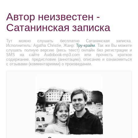
Автор неизвестен -
Сатанинская записка
Тут можно слушать бесплатно Сатанинская записка.
Исполнитель: Agatha Christie, Жанр:
Тру-крайм
. Так же Вы можете
слушать полную версию (весь текст) онлайн без регистрации и
SMS на сайте Audobook-mp3.com или прочесть краткое
содержание, предисловие (аннотацию), описание и ознакомиться
с отзывами (комментариями) о произведении.