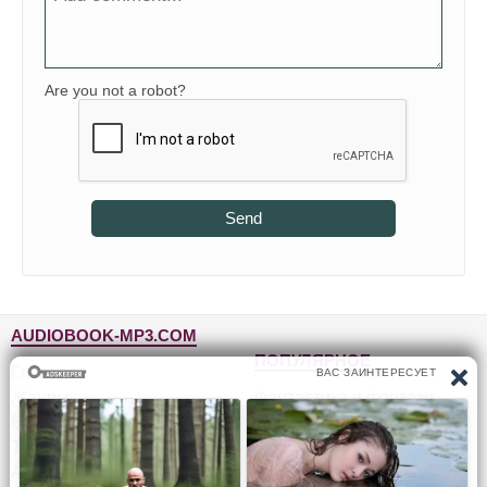
Are you not a robot?
Send
AUDIOBOOK-MP3.COM
ПОПУЛЯРНОЕ
Главная
Жанры
Фантастика и фэнтези
Блог
Детективы, триллеры
Топ-100
Для детей
Авторы
Роман, проза