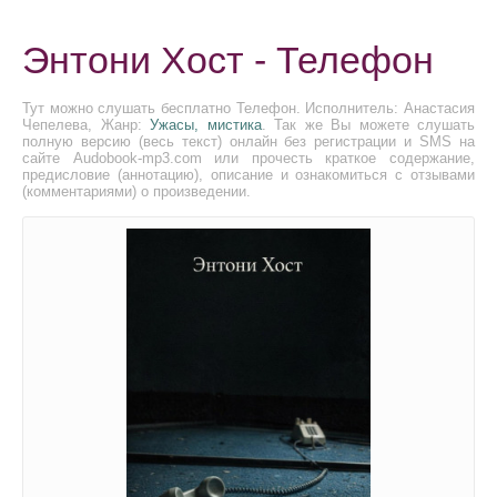
Энтони Хост - Телефон
Тут можно слушать бесплатно Телефон. Исполнитель: Анастасия
Чепелева, Жанр:
Ужасы, мистика
. Так же Вы можете слушать
полную версию (весь текст) онлайн без регистрации и SMS на
сайте Audobook-mp3.com или прочесть краткое содержание,
предисловие (аннотацию), описание и ознакомиться с отзывами
(комментариями) о произведении.