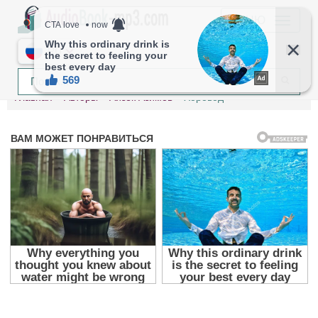
МЕНЮ
RU
Главная
Авторы
Айзек Азимов
Хоровод