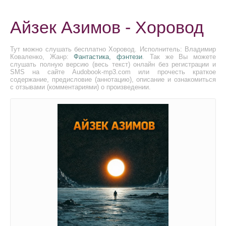
Айзек Азимов - Хоровод
Тут можно слушать бесплатно Хоровод. Исполнитель: Владимир
Коваленко, Жанр:
Фантастика, фэнтези
. Так же Вы можете
слушать полную версию (весь текст) онлайн без регистрации и
SMS на сайте Audobook-mp3.com или прочесть краткое
содержание, предисловие (аннотацию), описание и ознакомиться
с отзывами (комментариями) о произведении.