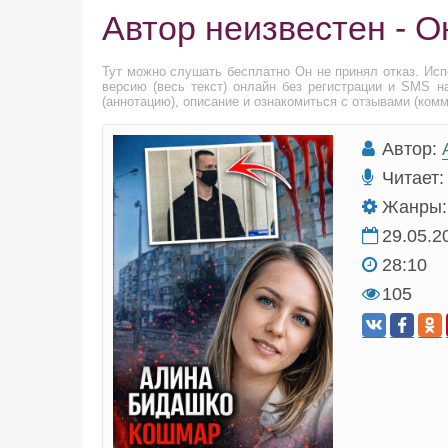
Автор неизвестен - О
Тут можно слушать бесплатно Он не принял отказ. Ис
версию (весь текст) онлайн без регистрации и SMS н
(аннотацию), описание и ознакомиться с отзывами (ком
Автор:
Читает:
Жанры:
29.05.2
28:10
105