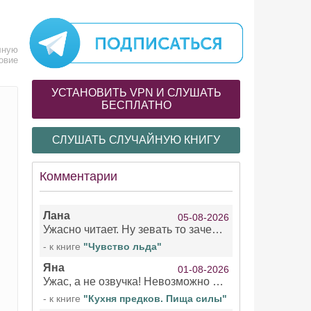
лную
овие
УСТАНОВИТЬ VPN И СЛУШАТЬ
БЕСПЛАТНО
СЛУШАТЬ СЛУЧАЙНУЮ КНИГУ
Комментарии
Лана
05-08-2026
Ужасно читает. Ну зевать то зачем. Уже не говорю, что ударения ставит, как хочет.
- к книге
"Чувство льда"
Яна
01-08-2026
Ужас, а не озвучка! Невозможно вникать в смысл текста из за кривляний чтеца
- к книге
"Кухня предков. Пища силы"