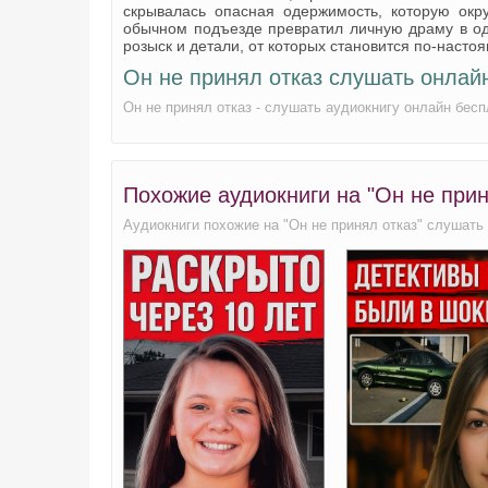
скрывалась опасная одержимость, которую ок
обычном подъезде превратил личную драму в од
розыск и детали, от которых становится по-насто
Он не принял отказ слушать онлай
Он не принял отказ - слушать аудиокнигу онлайн бесп
Похожие аудиокниги на "Он не прин
Аудиокниги похожие на "Он не принял отказ" слушать