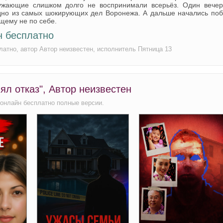
ружающие слишком долго не воспринимали всерьёз. Один вечер
но из самых шокирующих дел Воронежа. А дальше начались побе
ящему не по себе.
н бесплатно
латно, автор Автор неизвестен, исполнитель Пятница 13
ял отказ", Автор неизвестен
 онлайн бесплатно полные версии.