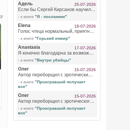
Адель
25-07-2026
Если бы Сергей Кирсанов научился не сглатывать каждые 1-2 минуты слюну, так что слышно в микрофоне и, что вызывает отвращение, то мелжно было бы слушать.
- к книге
"Я - посланник"
Elena
18-07-2026
Голос чтеца нормальный, приятный тембр. Мне очень понравилось озвучивание рассказа. Очень странный отзыв Надежды. Может у неё что-то с нервами?
- к книге
"Горький инжир"
Anastasia
17-07-2026
Я конечно благодарна за возможность бесплатно слушать книги даже новинки , но чтение этой книги просто ужасно
- к книге
"Внутри убийцы"
Олег
15-07-2026
Автор переборщил с эротическими сценами. Похоже, с этим у него проблемы.
- к книге
"Проигравший получает
все"
Олег
15-07-2026
Автор переборщил с эротического сценами. Похоже, с этим у него проблемы.
- к книге
"Проигравший получает
все"