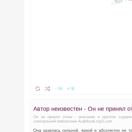
-10
+10
Автор неизвестен - Он не принял о
Он не принял отказ - описание и краткое содерж
электронной библиотеки Audobook-mp3.com
Она казалась сильной, яркой и абсолютно не то