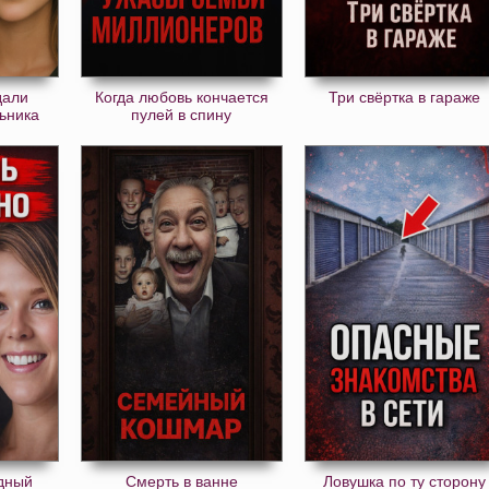
дали
Когда любовь кончается
Три свёртка в гараже
ьника
пулей в спину
дный
Смерть в ванне
Ловушка по ту сторону