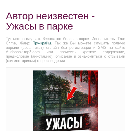
Автор неизвестен -
Ужасы в парке
Тут можно слушать бесплатно Ужасы в парке. Исполнитель: True
Crime, Жанр:
Тру-крайм
. Так же Вы можете слушать полную
версию (весь текст) онлайн без регистрации и SMS на сайте
Audobook-mp3.com или прочесть краткое содержание,
предисловие (аннотацию), описание и ознакомиться с отзывами
(комментариями) о произведении.