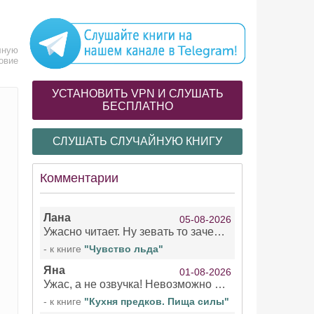
лную
овие
УСТАНОВИТЬ VPN И СЛУШАТЬ
БЕСПЛАТНО
СЛУШАТЬ СЛУЧАЙНУЮ КНИГУ
Комментарии
Лана
05-08-2026
Ужасно читает. Ну зевать то зачем. Уже не говорю, что ударения ставит, как хочет.
- к книге
"Чувство льда"
Яна
01-08-2026
Ужас, а не озвучка! Невозможно вникать в смысл текста из за кривляний чтеца
- к книге
"Кухня предков. Пища силы"