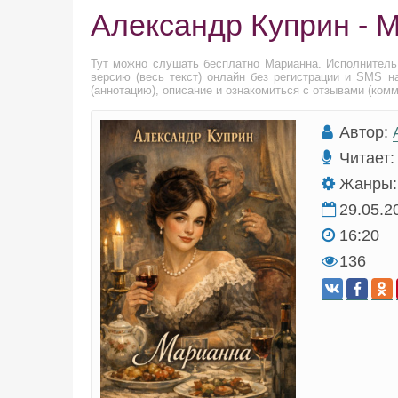
Александр Куприн - 
Тут можно слушать бесплатно Марианна. Исполнител
версию (весь текст) онлайн без регистрации и SMS н
(аннотацию), описание и ознакомиться с отзывами (ком
Автор:
Читает:
Жанры:
29.05.2
16:20
136