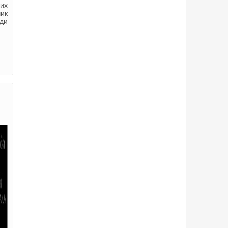
их
чик
еди