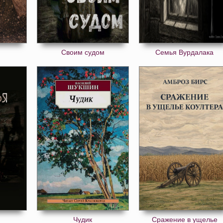
Своим судом
Семья Вурдалака
я
Чудик
Сражение в ущелье