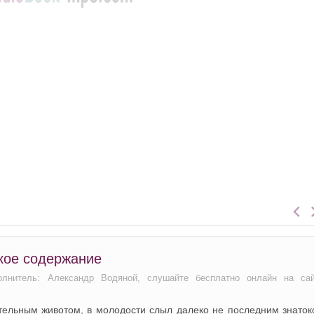
кое содержание
олнитель: Александр Водяной, слушайте бесплатно онлайн на са
ительным животом, в молодости слыл далеко не последним знато