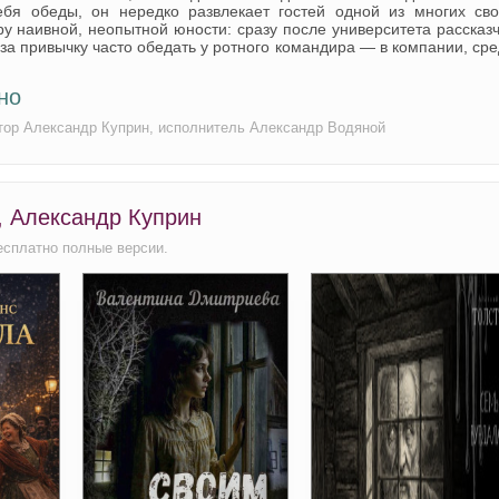
ебя обеды, он нередко развлекает гостей одной из многих сво
ру наивной, неопытной юности: сразу после университета рассказ
за привычку часто обедать у ротного командира — в компании, ср
но
втор Александр Куприн, исполнитель Александр Водяной
, Александр Куприн
есплатно полные версии.