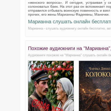
«женского вопроса». И сегодня, устраивая у с
солоноватых баек. На этот раз он вспоминает по
отправился отбывать воинскую повинность и взял 
прочих, его жены Марианны Фадеевны, Манечки.
Марианна слушать онлайн бесплат
Марианна - слушать аудиокнигу онлайн бесплатно, а
Похожие аудиокниги на "Марианна"
Аудиокниги похожие на "Марианна" слушать онлайн б