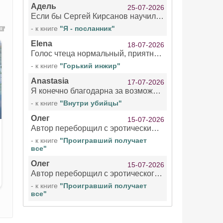
Адель
25-07-2026
Если бы Сергей Кирсанов научился не сглатывать каждые 1-2 минуты слюну, так что слышно в микрофоне и, что вызывает отвращение, то мелжно было бы слушать.
- к книге
"Я - посланник"
Elena
18-07-2026
Голос чтеца нормальный, приятный тембр. Мне очень понравилось озвучивание рассказа. Очень странный отзыв Надежды. Может у неё что-то с нервами?
- к книге
"Горький инжир"
Anastasia
17-07-2026
Я конечно благодарна за возможность бесплатно слушать книги даже новинки , но чтение этой книги просто ужасно
- к книге
"Внутри убийцы"
Олег
15-07-2026
Автор переборщил с эротическими сценами. Похоже, с этим у него проблемы.
- к книге
"Проигравший получает
все"
Олег
15-07-2026
Автор переборщил с эротического сценами. Похоже, с этим у него проблемы.
- к книге
"Проигравший получает
все"