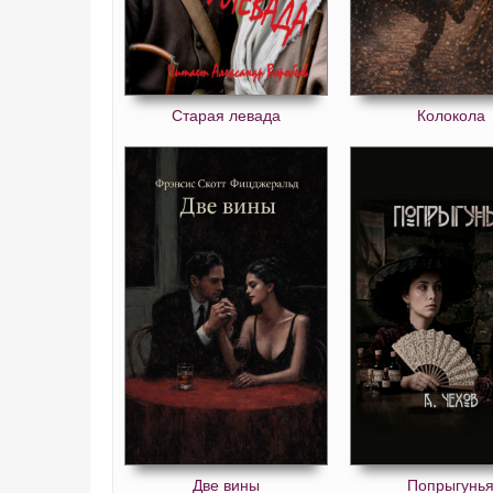
Старая левада
Колокола
Две вины
Попрыгунь