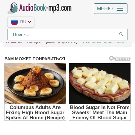
МЕНЮ
RU
Главная
Авторы
Дженнифер Роу
Убийство из-за книги