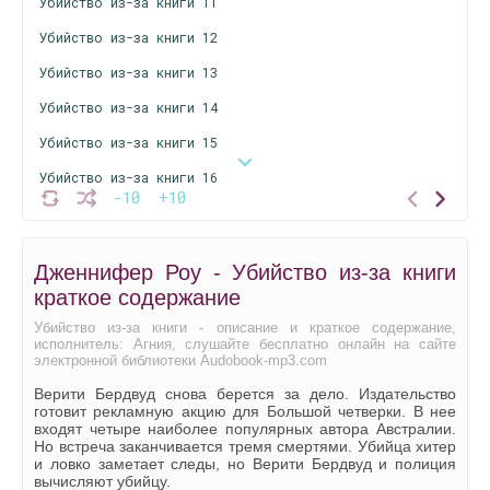
Убийство из-за книги 11
Убийство из-за книги 12
Убийство из-за книги 13
Убийство из-за книги 14
Убийство из-за книги 15
Убийство из-за книги 16
-10
+10
Убийство из-за книги 17
Убийство из-за книги 18
Дженнифер Роу - Убийство из-за книги
Убийство из-за книги 19
краткое содержание
Убийство из-за книги 20
Убийство из-за книги - описание и краткое содержание,
исполнитель: Агния, слушайте бесплатно онлайн на сайте
Убийство из-за книги 21
электронной библиотеки Audobook-mp3.com
Убийство из-за книги 22
Верити Бердвуд снова берется за дело. Издательство
готовит рекламную акцию для Большой четверки. В нее
Убийство из-за книги 23
входят четыре наиболее популярных автора Австралии.
Но встреча заканчивается тремя смертями. Убийца хитер
Убийство из-за книги 24
и ловко заметает следы, но Верити Бердвуд и полиция
вычисляют убийцу.