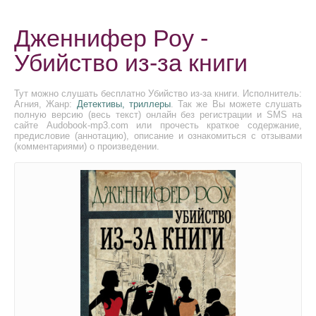
Дженнифер Роу -
Убийство из-за книги
Тут можно слушать бесплатно Убийство из-за книги. Исполнитель:
Агния, Жанр:
Детективы, триллеры
. Так же Вы можете слушать
полную версию (весь текст) онлайн без регистрации и SMS на
сайте Audobook-mp3.com или прочесть краткое содержание,
предисловие (аннотацию), описание и ознакомиться с отзывами
(комментариями) о произведении.