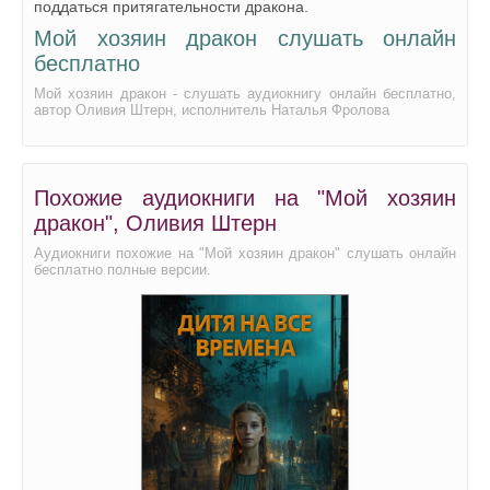
поддаться притягательности дракона.
Мой хозяин дракон слушать онлайн
Мой хозяин дракон 26
бесплатно
Мой хозяин дракон 27
Мой хозяин дракон - слушать аудиокнигу онлайн бесплатно,
Мой хозяин дракон 28
автор Оливия Штерн, исполнитель Наталья Фролова
Похожие аудиокниги на "Мой хозяин
дракон", Оливия Штерн
Аудиокниги похожие на "Мой хозяин дракон" слушать онлайн
бесплатно полные версии.