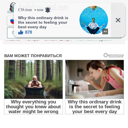
МЕНЮ
RU
Главная
Авторы
Оливия Штерн
Мой хозяин дракон