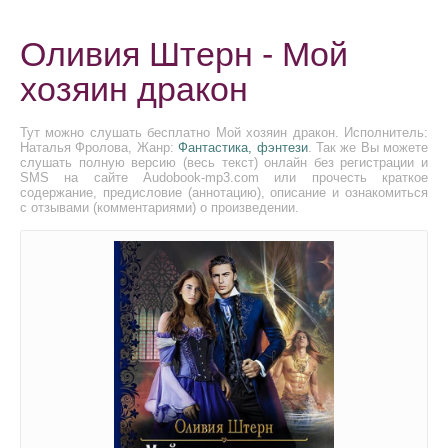
Оливия Штерн - Мой
хозяин дракон
Тут можно слушать бесплатно Мой хозяин дракон. Исполнитель:
Наталья Фролова, Жанр:
Фантастика, фэнтези
. Так же Вы можете
слушать полную версию (весь текст) онлайн без регистрации и
SMS на сайте Audobook-mp3.com или прочесть краткое
содержание, предисловие (аннотацию), описание и ознакомиться
с отзывами (комментариями) о произведении.