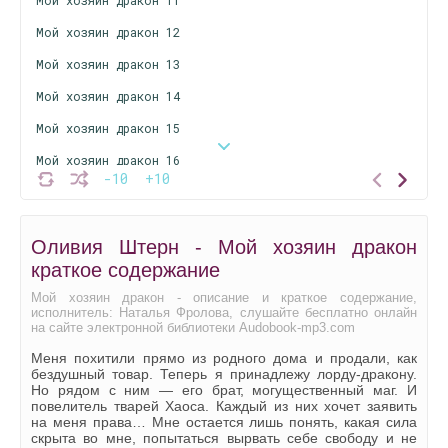
Мой хозяин дракон 12
Мой хозяин дракон 13
Мой хозяин дракон 14
Мой хозяин дракон 15
Мой хозяин дракон 16
-10
+10
Мой хозяин дракон 17
Мой хозяин дракон 18
Оливия Штерн - Мой хозяин дракон
Мой хозяин дракон 19
краткое содержание
Мой хозяин дракон 20
Мой хозяин дракон - описание и краткое содержание,
исполнитель: Наталья Фролова, слушайте бесплатно онлайн
Мой хозяин дракон 21
на сайте электронной библиотеки Audobook-mp3.com
Мой хозяин дракон 22
Меня похитили прямо из родного дома и продали, как
бездушный товар. Теперь я принадлежу лорду-дракону.
Мой хозяин дракон 23
Но рядом с ним — его брат, могущественный маг. И
повелитель тварей Хаоса. Каждый из них хочет заявить
Мой хозяин дракон 24
на меня права… Мне остается лишь понять, какая сила
скрыта во мне, попытаться вырвать себе свободу и не
Мой хозяин дракон 25