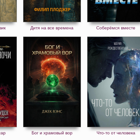
зик
Дитя на все времена
Соберёмся вместе
сар
Бог и храмовый вор
Что-то от человека