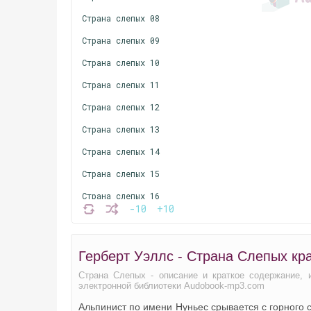
Страна слепых 08
Страна слепых 09
Страна слепых 10
Страна слепых 11
Страна слепых 12
Страна слепых 13
Страна слепых 14
Страна слепых 15
Страна слепых 16
-10
+10
Страна слепых 17
Страна слепых 18
Герберт Уэллс - Страна Слепых кр
Страна слепых 19
Страна Слепых - описание и краткое содержание, 
Страна слепых 20
электронной библиотеки Audobook-mp3.com
Альпинист по имени Нуньес срывается с горного 
Страна слепых 21