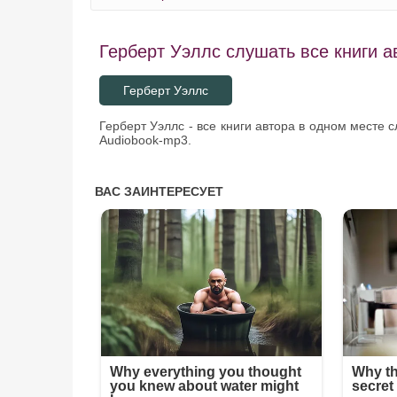
Страна слепых 50
Герберт Уэллс слушать все книги а
Страна слепых 51
Страна слепых 52
Герберт Уэллс
Страна слепых 53
Герберт Уэллс - все книги автора в одном месте 
Страна слепых 54
Audiobook-mp3.
Страна слепых 55
Страна слепых 56
Страна слепых 57
Страна слепых 58
Страна слепых 59