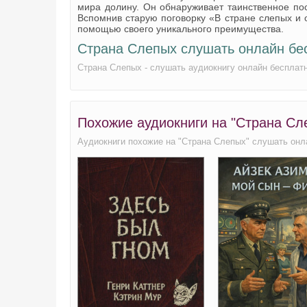
мира долину. Он обнаруживает таинственное по
Вспомнив старую поговорку «В стране слепых и 
Страна слепых 22
помощью своего уникального преимущества.
Страна слепых 23
Страна Слепых слушать онлайн бе
Страна слепых 24
Страна Слепых - слушать аудиокнигу онлайн бесплат
Страна слепых 25
Страна слепых 26
Похожие аудиокниги на "Страна Сл
Страна слепых 27
Аудиокниги похожие на "Страна Слепых" слушать онл
Страна слепых 28
Страна слепых 29
Страна слепых 30
Страна слепых 31
Страна слепых 32
Страна слепых 33
Страна слепых 34
Страна слепых 35