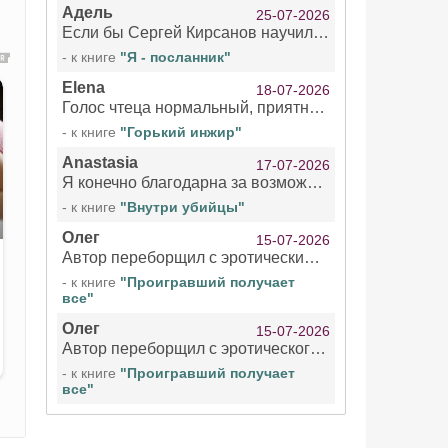
Адель
25-07-2026
Если бы Сергей Кирсанов научился не сглатывать каждые 1-2 минуты слюну, так что слышно в микрофоне и, что вызывает отвращение, то мелжно было бы слушать.
- к книге
"Я - посланник"
Elena
18-07-2026
Голос чтеца нормальный, приятный тембр. Мне очень понравилось озвучивание рассказа. Очень странный отзыв Надежды. Может у неё что-то с нервами?
- к книге
"Горький инжир"
Anastasia
17-07-2026
Я конечно благодарна за возможность бесплатно слушать книги даже новинки , но чтение этой книги просто ужасно
- к книге
"Внутри убийцы"
Олег
15-07-2026
Автор переборщил с эротическими сценами. Похоже, с этим у него проблемы.
- к книге
"Проигравший получает
все"
Олег
15-07-2026
Автор переборщил с эротического сценами. Похоже, с этим у него проблемы.
- к книге
"Проигравший получает
все"