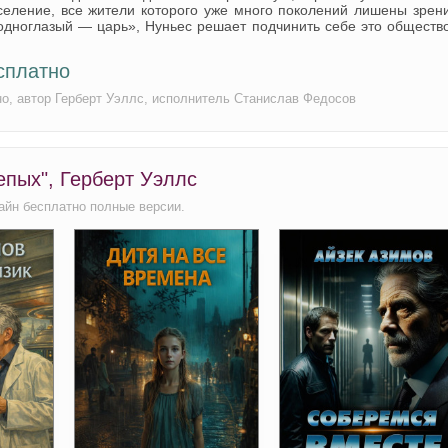
селение, все жители которого уже много поколений лишены зрен
одноглазый — царь», Нуньес решает подчинить себе это обществ
сплатно
но, автор Герберт Уэллс, исполнитель Станислав Федосов
епых", Герберт Уэллс
айн бесплатно полные версии.