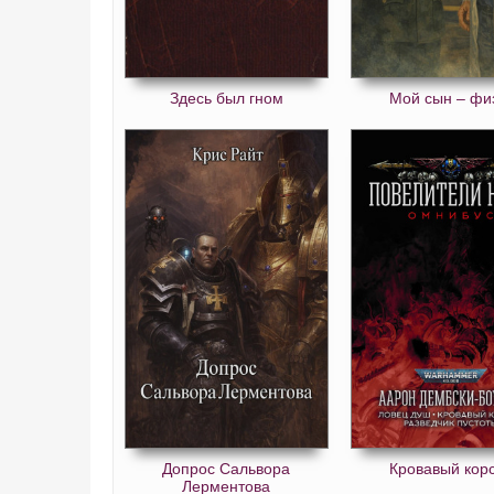
Страна слепых 36
Страна слепых 37
Здесь был гном
Мой сын – фи
Страна слепых 38
Страна слепых 39
Страна слепых 40
Страна слепых 41
Страна слепых 42
Страна слепых 43
Страна слепых 44
Страна слепых 45
Страна слепых 46
Страна слепых 47
Страна слепых 48
Допрос Сальвора
Кровавый кор
Лерментова
Страна слепых 49