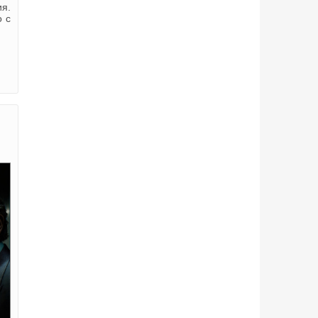
ия.
о с