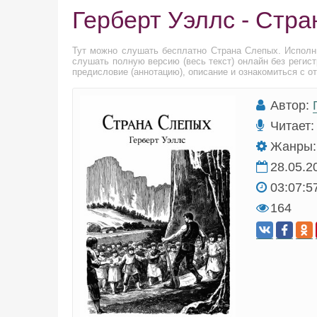
Герберт Уэллс - Стр
Тут можно слушать бесплатно Страна Слепых. Испол
слушать полную версию (весь текст) онлайн без регис
предисловие (аннотацию), описание и ознакомиться с о
Автор:
Читает:
Жанры:
28.05.2
03:07:5
164