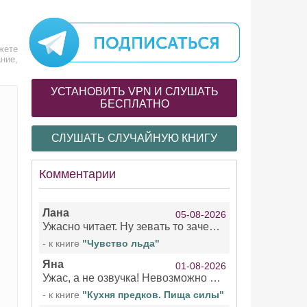
жете
ние,
УСТАНОВИТЬ VPN И СЛУШАТЬ
БЕСПЛАТНО
СЛУШАТЬ СЛУЧАЙНУЮ КНИГУ
Комментарии
Лана
05-08-2026
Ужасно читает. Ну зевать то зачем. Уже не говорю, что ударения ставит, как хочет.
- к книге
"Чувство льда"
Яна
01-08-2026
Ужас, а не озвучка! Невозможно вникать в смысл текста из за кривляний чтеца
- к книге
"Кухня предков. Пища силы"