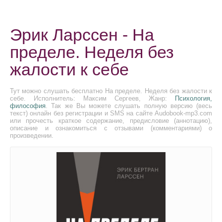
Эрик Ларссен - На
пределе. Неделя без
жалости к себе
Тут можно слушать бесплатно На пределе. Неделя без жалости к
себе. Исполнитель: Максим Сергеев, Жанр:
Психология,
философия
. Так же Вы можете слушать полную версию (весь
текст) онлайн без регистрации и SMS на сайте Audobook-mp3.com
или прочесть краткое содержание, предисловие (аннотацию),
описание и ознакомиться с отзывами (комментариями) о
произведении.