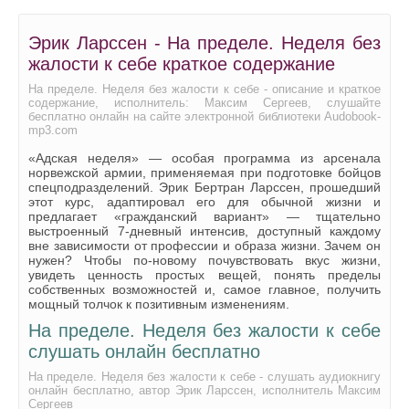
Эрик Ларссен - На пределе. Неделя без
жалости к себе краткое содержание
На пределе. Неделя без жалости к себе - описание и краткое
содержание, исполнитель: Максим Сергеев, слушайте
бесплатно онлайн на сайте электронной библиотеки Audobook-
mp3.com
«Адская неделя» — особая программа из арсенала
норвежской армии, применяемая при подготовке бойцов
спецподразделений. Эрик Бертран Ларссен, прошедший
этот курс, адаптировал его для обычной жизни и
предлагает «гражданский вариант» — тщательно
выстроенный 7‑дневный интенсив, доступный каждому
вне зависимости от профессии и образа жизни. Зачем он
нужен? Чтобы по-новому почувствовать вкус жизни,
увидеть ценность простых вещей, понять пределы
собственных возможностей и, самое главное, получить
мощный толчок к позитивным изменениям.
На пределе. Неделя без жалости к себе
слушать онлайн бесплатно
На пределе. Неделя без жалости к себе - слушать аудиокнигу
онлайн бесплатно, автор Эрик Ларссен, исполнитель Максим
Сергеев