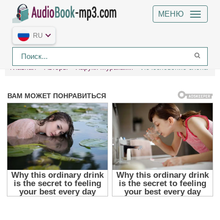
МЕНЮ
RU
Главная
Авторы
Харуки Мураками
Исчезновение слона