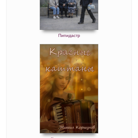
Пипидастр